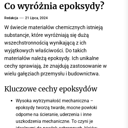
r
Co wyróżnia epoksydy?
w
i
Redakcja
21 Lipca, 2024
s
W świecie materiałów chemicznych istnieją
i
substancje, które wyróżniają się dużą
n
wszechstronnością wynikającą z ich
f
wyjątkowych właściwości. Do takich
o
r
materiałów należą epoksydy. Ich unikalne
m
cechy sprawiają, że znajdują zastosowanie w
a
wielu gałęziach przemysłu i budownictwa.
c
y
Kluczowe cechy epoksydów
j
n
Wysoka wytrzymałość mechaniczna –
y
epoksydy tworzą twarde, mocne powłoki
odporne na ścieranie, uderzenia i inne
uszkodzenia mechaniczne. To czyni je