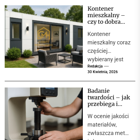
Kontener
mieszkalny –
czy to dobra
alternatywa dla
Kontener
domu?
mieszkalny coraz
częściej
wybierany jest
Redakcja
jako alternatywa
30 Kwietnia, 2026
dla tradycyjnego
budownictwa.
Badanie
Nowoczesne
twardości – jak
kontenery
przebiega i
oferują wysoki
dlaczego jest
W ocenie jakości
kluczowe w
komfort, szybki
kontroli jakości
materiałów,
montaż i
materiałów?
zwłaszcza metali
niższe...