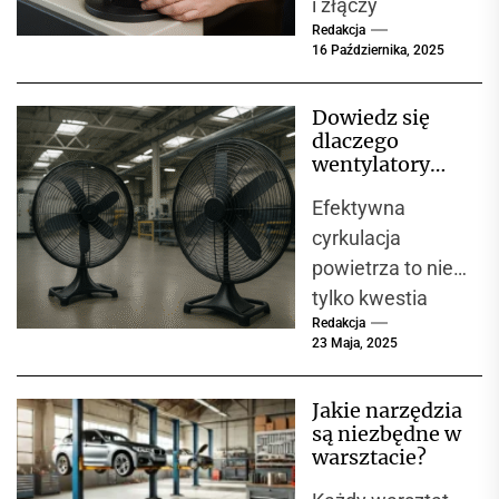
i złączy
Redakcja
spawanych,
16 Października, 2025
ogromną rolę
odgrywa ich
Dowiedz się
odporność na
dlaczego
odkształcenia
wentylatory
plastyczne.
przemysłowe
Efektywna
są niezbędne w
Jedną z
każdej hali
cyrkulacja
podstawowych...
produkcyjnej
powietrza to nie
tylko kwestia
Redakcja
komfortu, ale
23 Maja, 2025
przede
wszystkim
Jakie narzędzia
bezpieczeństwa i
są niezbędne w
wydajności w
warsztacie?
zakładach