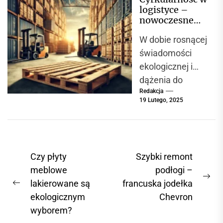
także
logistyce –
pomieszczeń
nowoczesne
użyteczności
podejście do
W dobie rosnącej
gospodarki
publicznej. Ich
paletowej
świadomości
głównym
ekologicznej i
zadaniem jest
dążenia do
zapewnienie...
Redakcja
zrównoważoneg
19 Lutego, 2025
o rozwoju,
branża
logistyczna
aktywnie
N
Czy płyty
Szybki remont
poszukuje
a
meblowe
podłogi –
rozwiązań
N
lakierowane są
francuska jodełka
w
minimalizujących
P
e
ekologicznym
Chevron
swój wpływ na
i
r
x
wyborem?
środowisko....
e
g