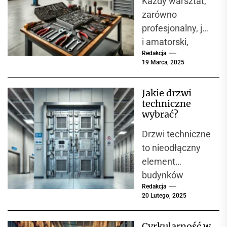
Każdy warsztat,
przemysłowych.
zarówno
W miejscach,
profesjonalny, jak
gdzie...
i amatorski,
Redakcja
powinien być
19 Marca, 2025
wyposażony w
narzędzia, które
Jakie drzwi
umożliwiają
techniczne
precyzyjne i
wybrać?
bezpieczne
Drzwi techniczne
wykonywanie
to nieodłączny
prac
element
serwisowych....
budynków
Redakcja
przemysłowych,
20 Lutego, 2025
magazynów, hal
produkcyjnych, a
Cyrkularność w