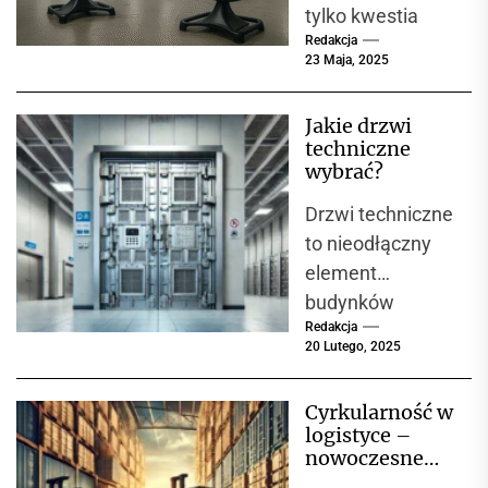
tylko kwestia
Redakcja
komfortu, ale
23 Maja, 2025
przede
wszystkim
Jakie drzwi
bezpieczeństwa i
techniczne
wydajności w
wybrać?
zakładach
Drzwi techniczne
przemysłowych.
to nieodłączny
W miejscach,
element
gdzie...
budynków
Redakcja
przemysłowych,
20 Lutego, 2025
magazynów, hal
produkcyjnych, a
Cyrkularność w
także
logistyce –
pomieszczeń
nowoczesne
użyteczności
podejście do