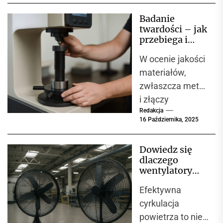
budownictwa.
Badanie
Nowoczesne
twardości – jak
kontenery
przebiega i
oferują wysoki
dlaczego jest
W ocenie jakości
kluczowe w
komfort, szybki
kontroli jakości
materiałów,
montaż i
materiałów?
zwłaszcza metali
niższe...
i złączy
Redakcja
spawanych,
16 Października, 2025
ogromną rolę
odgrywa ich
Dowiedz się
odporność na
dlaczego
odkształcenia
wentylatory
plastyczne.
przemysłowe
Efektywna
są niezbędne w
Jedną z
każdej hali
cyrkulacja
podstawowych...
produkcyjnej
powietrza to nie