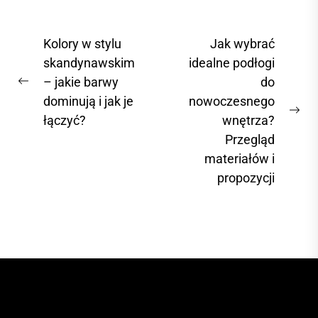
popularne.
Wśród nich
N
Kolory w stylu
Jak wybrać
wyróżnia się
a
skandynawskim
idealne podłogi
notiOne –...
– jakie barwy
do
w
P
dominują i jak je
nowoczesnego
i
r
N
łączyć?
wnętrza?
e
g
e
Przegląd
v
a
x
materiałów i
i
c
t
propozycji
o
p
j
u
o
a
s
s
p
w
t
o
p
:
s
i
t
s