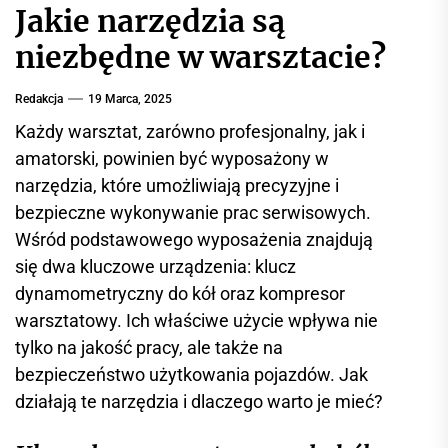
r
Jakie narzędzia są
w
niezbędne w warsztacie?
i
s
Redakcja
19 Marca, 2025
i
n
Każdy warsztat, zarówno profesjonalny, jak i
f
amatorski, powinien być wyposażony w
o
narzędzia, które umożliwiają precyzyjne i
r
bezpieczne wykonywanie prac serwisowych.
m
Wśród podstawowego wyposażenia znajdują
a
się dwa kluczowe urządzenia: klucz
c
dynamometryczny do kół oraz kompresor
y
warsztatowy. Ich właściwe użycie wpływa nie
j
n
tylko na jakość pracy, ale także na
y
bezpieczeństwo użytkowania pojazdów. Jak
działają te narzędzia i dlaczego warto je mieć?