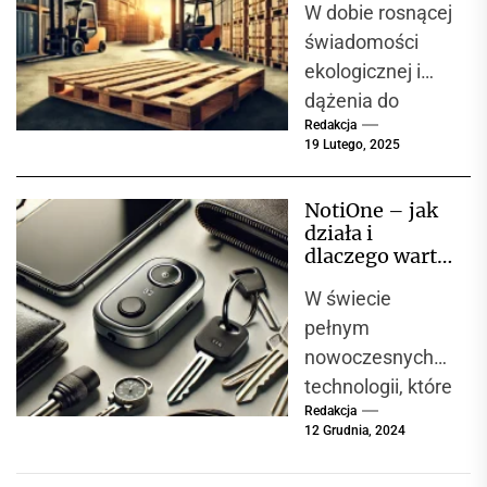
W dobie rosnącej
gospodarki
publicznej. Ich
paletowej
świadomości
głównym
ekologicznej i
zadaniem jest
dążenia do
zapewnienie...
Redakcja
zrównoważoneg
19 Lutego, 2025
o rozwoju,
branża
NotiOne – jak
logistyczna
działa i
aktywnie
dlaczego warto
poszukuje
wybrać
W świecie
lokalizator do
rozwiązań
codziennego
pełnym
minimalizujących
użytku?
nowoczesnych
swój wpływ na
technologii, które
środowisko....
Redakcja
ułatwiają życie,
12 Grudnia, 2024
lokalizatory stają
się coraz bardziej