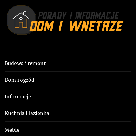
:
u
Budowa i remont
Dom i ogród
Informacje
Kuchnia i łazienka
Meble