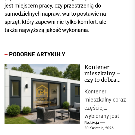
jest miejscem pracy, czy przestrzenią do
samodzielnych napraw, warto postawić na
sprzęt, który zapewni nie tylko komfort, ale
także najwyższą jakość wykonania.
PODOBNE ARTYKUŁY
Kontener
mieszkalny –
czy to dobra
alternatywa dla
Kontener
domu?
mieszkalny coraz
częściej
wybierany jest
Redakcja
jako alternatywa
30 Kwietnia, 2026
dla tradycyjnego