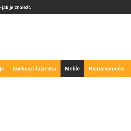
 ma sens
komfort, estetyka i funkcjonalność w jednym rozwiązaniu
obra alternatywa dla domu?
y – co brać pod uwagę
 jak je znaleźć
je
Kuchnia i łazienka
Meble
Nieruchomości
 ma sens
komfort, estetyka i funkcjonalność w jednym rozwiązaniu