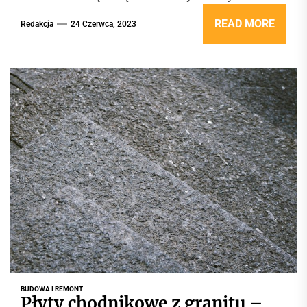
konstrukcji, ram czy rusztowań. Wybór...
READ MORE
Redakcja
24 Czerwca, 2023
BUDOWA I REMONT
Płyty chodnikowe z granitu –