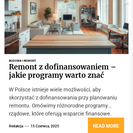
BUDOWA I REMONT
Remont z dofinansowaniem –
jakie programy warto znać
W Polsce istnieje wiele możliwości, aby
skorzystać z dofinansowania przy planowaniu
remontu. Omówimy różnorodne programy
rządowe, które oferują wsparcie finansowe.
Kluczowe jest zrozumienie dostępnych opcji, aby
READ MORE
Redakcja
15 Czerwca, 2025
skutecznie ubiegać się...