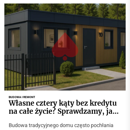
r
w
i
s
i
n
f
o
r
m
a
c
y
j
BUDOWA I REMONT
n
Własne cztery kąty bez kredytu
y
na całe życie? Sprawdzamy, jak
żyje się w całorocznym
Budowa tradycyjnego domu często pochłania
pawilonie