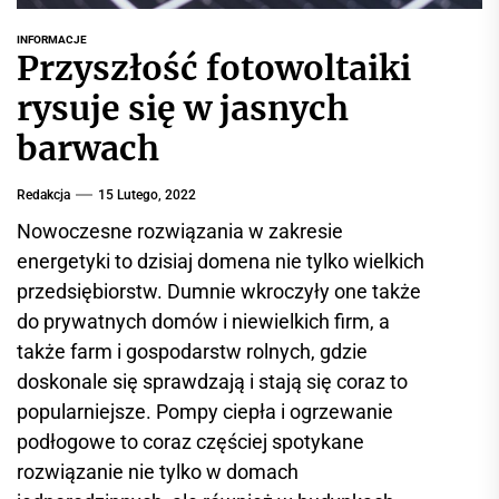
r
w
INFORMACJE
Przyszłość fotowoltaiki
i
s
rysuje się w jasnych
i
barwach
n
f
Redakcja
15 Lutego, 2022
o
r
Nowoczesne rozwiązania w zakresie
m
energetyki to dzisiaj domena nie tylko wielkich
a
przedsiębiorstw. Dumnie wkroczyły one także
c
do prywatnych domów i niewielkich firm, a
y
także farm i gospodarstw rolnych, gdzie
j
doskonale się sprawdzają i stają się coraz to
n
popularniejsze. Pompy ciepła i ogrzewanie
y
podłogowe to coraz częściej spotykane
rozwiązanie nie tylko w domach