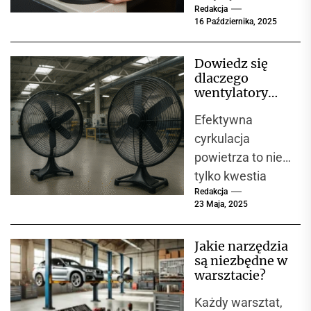
Redakcja
spawanych,
16 Października, 2025
ogromną rolę
odgrywa ich
Dowiedz się
odporność na
dlaczego
odkształcenia
wentylatory
plastyczne.
przemysłowe
Efektywna
są niezbędne w
Jedną z
każdej hali
cyrkulacja
podstawowych...
produkcyjnej
powietrza to nie
tylko kwestia
Redakcja
komfortu, ale
23 Maja, 2025
przede
wszystkim
Jakie narzędzia
bezpieczeństwa i
są niezbędne w
wydajności w
warsztacie?
zakładach
Każdy warsztat,
przemysłowych.