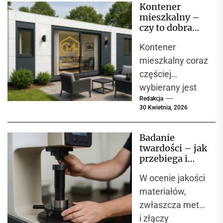
Kontener
mieszkalny –
czy to dobra
alternatywa dla
Kontener
domu?
mieszkalny coraz
częściej
wybierany jest
Redakcja
jako alternatywa
30 Kwietnia, 2026
dla tradycyjnego
budownictwa.
Badanie
Nowoczesne
twardości – jak
kontenery
przebiega i
oferują wysoki
dlaczego jest
W ocenie jakości
kluczowe w
komfort, szybki
kontroli jakości
materiałów,
montaż i
materiałów?
zwłaszcza metali
niższe...
i złączy