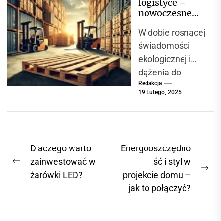
logistyce –
pomieszczeń
nowoczesne
użyteczności
podejście do
W dobie rosnącej
gospodarki
publicznej. Ich
paletowej
świadomości
głównym
ekologicznej i
zadaniem jest
dążenia do
zapewnienie...
Redakcja
zrównoważoneg
19 Lutego, 2025
o rozwoju,
branża
logistyczna
aktywnie
N
Dlaczego warto
Energooszczędno
poszukuje
a
zainwestować w
ść i styl w
rozwiązań
P
N
żarówki LED?
projekcie domu –
w
minimalizujących
r
e
jak to połączyć?
swój wpływ na
i
e
x
środowisko....
v
g
t
i