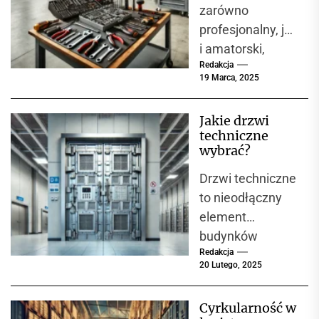
zarówno
W miejscach,
profesjonalny, jak
gdzie...
i amatorski,
Redakcja
powinien być
19 Marca, 2025
wyposażony w
narzędzia, które
Jakie drzwi
umożliwiają
techniczne
precyzyjne i
wybrać?
bezpieczne
Drzwi techniczne
wykonywanie
to nieodłączny
prac
element
serwisowych....
budynków
Redakcja
przemysłowych,
20 Lutego, 2025
magazynów, hal
produkcyjnych, a
Cyrkularność w
także