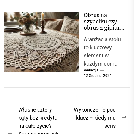
całym świecie.
Jego
Obrus na
charakterystyczn
szydełku czy
e cechy to
obrus z gipiury
prostota,
– który wybór
Aranżacja stołu
będzie lepszy
funkcjonalność i
do Twojego
to kluczowy
naturalne
wnętrza?
element w
materiały,...
każdym domu,
Redakcja
który nie tylko
12 Grudnia, 2024
ma funkcję
użytkową, ale
także
dekoracyjną.
N
Własne cztery
Wykończenie pod
Wybór
a
kąty bez kredytu
klucz – kiedy ma
odpowiedniego
N
na całe życie?
sens
w
obrusu...
e
Sprawdzamy, jak