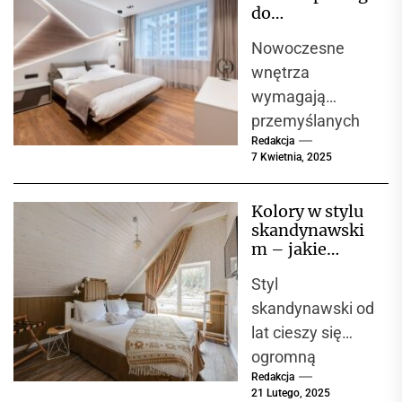
Decyzja między
do
żaluzjami
nowoczesnego
Nowoczesne
wnętrza?
aluminiowymi a
Przegląd
wnętrza
drewnianymi jest
materiałów i
wymagają
często...
propozycji
przemyślanych
Redakcja
rozwiązań, które
7 Kwietnia, 2025
połączą
estetyczny
Kolory w stylu
wygląd,
skandynawski
funkcjonalność i
m – jakie
wytrzymałość.
barwy
Styl
dominują i jak
Do
je łączyć?
skandynawski od
najważniejszych
lat cieszy się
elementów
ogromną
wyposażenia w
Redakcja
popularnością na
każdym domu i...
21 Lutego, 2025