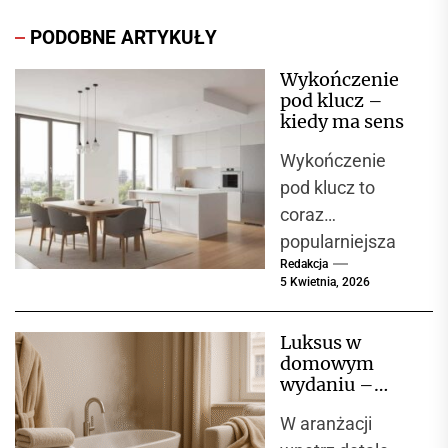
PODOBNE ARTYKUŁY
Wykończenie
pod klucz –
kiedy ma sens
Wykończenie
pod klucz to
coraz
popularniejsza
Redakcja
opcja wśród
5 Kwietnia, 2026
osób, które
decydują się na
Luksus w
zakup nowego
domowym
mieszkania lub
wydaniu –
domu. Oznacza
tekstylia
W aranżacji
domowe
to,...
VOSSEN i