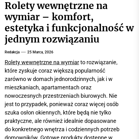
Rolety wewnętrzne na
r
w
wymiar – komfort,
i
estetyka i funkcjonalność w
s
i
jednym rozwiązaniu
n
f
Redakcja
25 Marca, 2026
o
Rolety wewnętrzne na wymiar
to rozwiązanie,
r
które zyskuje coraz większą popularność
m
a
zarówno w domach jednorodzinnych, jak i w
c
mieszkaniach, apartamentach oraz
y
nowoczesnych przestrzeniach biurowych. Nie
j
jest to przypadek, ponieważ coraz więcej osób
n
szuka osłon okiennych, które będą nie tylko
y
praktyczne, ale również idealnie dopasowane
do konkretnego wnętrza i codziennych potrzeb
domowników. Gotowe produkty dostępne w