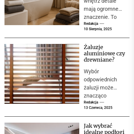
wnętrz detale
tekstylia IBENA
mają ogromne
jako synonim
znaczenie. To
komfortu i
jakości
Redakcja
właśnie one
10 Sierpnia, 2025
nadają
przestrzeni
Żaluzje
charakter i
aluminiowe czy
sprawiają, że
drewniane?
czujemy się w
Wybór
niej...
odpowiednich
żaluzji może
znacząco
Redakcja
wpłynąć na
13 Czerwca, 2025
wygląd wnętrza
oraz komfort
Jak wybrać
użytkowania.
idealne podłogi