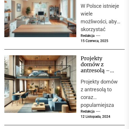
ma znaczenie.
programy
W Polsce istnieje
warto znać
Choć często
wiele
niedoceniana,...
możliwości, aby
skorzystać
Redakcja
z dofinansowani
15 Czerwca, 2025
a przy
planowaniu
Projekty
remontu.
domów z
Omówimy
antresolą –
różnorodne progr
nowoczesne i
Projekty domów
funkcjonalne
amy rządowe,
wnętrza
z antresolą to
które
coraz
oferują wsparcie
popularniejsza
finansowe.
Redakcja
opcja wśród
Kluczowe jest
12 Listopada, 2024
inwestorów,
zrozumienie
którzy marzą o