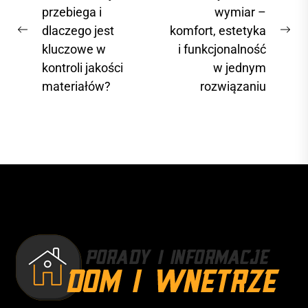
przebiega i
wymiar –
w
dlaczego jest
komfort, estetyka
i
P
N
kluczowe w
i funkcjonalność
r
e
g
kontroli jakości
w jednym
e
x
a
materiałów?
rozwiązaniu
v
t
c
i
p
j
o
o
a
u
s
s
t
w
p
:
p
o
i
s
s
t
u
: