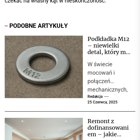
czekać na własny kąt w nieskończoność.
PODOBNE ARTYKUŁY
Podkładka M12
– niewielki
detal, który ma
ogromne
W świecie
znaczenie w
konstrukcjach
mocowań i
stalowych
połączeń
mechanicznych,
Redakcja
gdzie liczy się
25 Czerwca, 2025
precyzja,
trwałość i
Remont z
niezawodność,
dofinansowani
każdy element
em – jakie