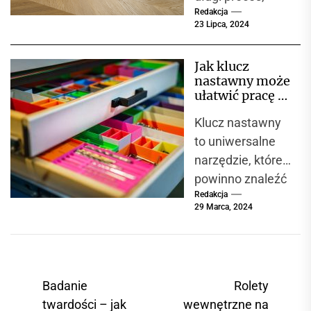
technologie
Redakcja
bałagan i
montażu...
23 Lipca, 2024
tygodnie
wyrzeczeń warto
Jak klucz
rozważyć panele
nastawny może
winylowe z
ułatwić pracę w
mineralnym
każdym
Klucz nastawny
warsztacie?
rdzeniem....
to uniwersalne
narzędzie, które
powinno znaleźć
Redakcja
się w każdym
29 Marca, 2024
warsztacie,
niezależnie od
tego, czy jest to
profesjonalne
N
Badanie
Rolety
miejsce...
a
twardości – jak
wewnętrzne na