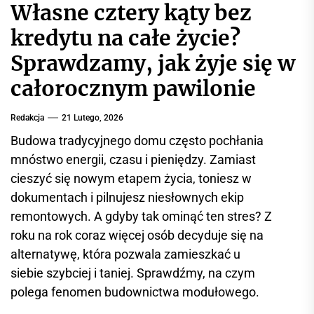
Własne cztery kąty bez
r
w
kredytu na całe życie?
i
Sprawdzamy, jak żyje się w
s
i
całorocznym pawilonie
n
f
Redakcja
21 Lutego, 2026
o
Budowa tradycyjnego domu często pochłania
r
mnóstwo energii, czasu i pieniędzy. Zamiast
m
a
cieszyć się nowym etapem życia, toniesz w
c
dokumentach i pilnujesz niesłownych ekip
y
remontowych. A gdyby tak ominąć ten stres? Z
j
roku na rok coraz więcej osób decyduje się na
n
alternatywę, która pozwala zamieszkać u
y
siebie szybciej i taniej. Sprawdźmy, na czym
polega fenomen budownictwa modułowego.