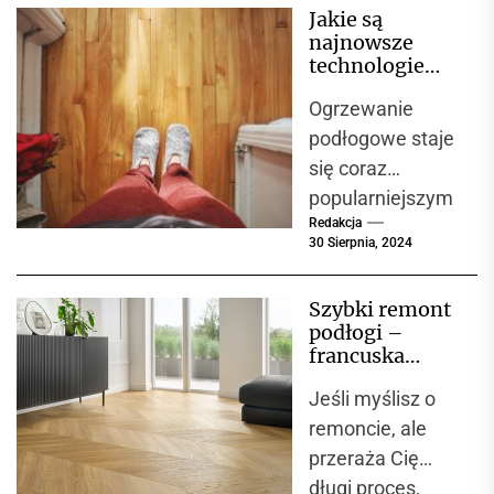
dostępnych...
Jakie są
nietuzinkowym i
najnowsze
funkcjonalnym
technologie
wnętrzu. Takie
montażu
Ogrzewanie
ogrzewania
domy łączą...
podłogowego?
podłogowe staje
się coraz
popularniejszym
Redakcja
wyborem
30 Sierpnia, 2024
zarówno w
nowych
Szybki remont
budynkach, jak i
podłogi –
przy
francuska
modernizacjach
jodełka
Jeśli myślisz o
Chevron
istniejących
remoncie, ale
instalacji.
przeraża Cię
Nowoczesne
długi proces,