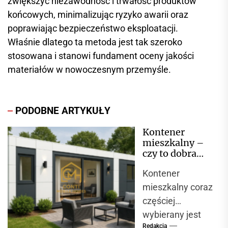
zwiększyć niezawodność i trwałość produktów
końcowych, minimalizując ryzyko awarii oraz
poprawiając bezpieczeństwo eksploatacji.
Właśnie dlatego ta metoda jest tak szeroko
stosowana i stanowi fundament oceny jakości
materiałów w nowoczesnym przemyśle.
PODOBNE ARTYKUŁY
Kontener
mieszkalny –
czy to dobra
alternatywa dla
Kontener
domu?
mieszkalny coraz
częściej
wybierany jest
Redakcja