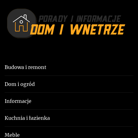
i
s
s
t
u
:
Budowa i remont
Dom i ogród
Informacje
Kuchnia i łazienka
Meble