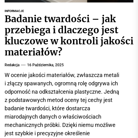
r
w
INFORMACJE
Badanie twardości – jak
i
s
przebiega i dlaczego jest
i
kluczowe w kontroli jakości
n
f
materiałów?
o
r
Redakcja
16 Października, 2025
m
W ocenie jakości materiałów, zwłaszcza metali
a
i złączy spawanych, ogromną rolę odgrywa ich
c
odporność na odkształcenia plastyczne. Jedną
y
j
z podstawowych metod oceny tej cechy jest
n
badanie twardości, które dostarcza
y
miarodajnych danych o właściwościach
mechanicznych próbki. Dzięki niemu możliwe
jest szybkie i precyzyjne określenie