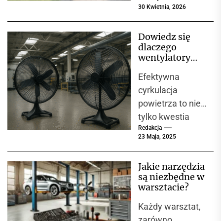
jako alternatywa
30 Kwietnia, 2026
dla tradycyjnego
budownictwa.
Dowiedz się
Nowoczesne
dlaczego
kontenery
wentylatory
oferują wysoki
przemysłowe
Efektywna
są niezbędne w
komfort, szybki
każdej hali
cyrkulacja
montaż i
produkcyjnej
powietrza to nie
niższe...
tylko kwestia
Redakcja
komfortu, ale
23 Maja, 2025
przede
wszystkim
Jakie narzędzia
bezpieczeństwa i
są niezbędne w
wydajności w
warsztacie?
zakładach
Każdy warsztat,
przemysłowych.
zarówno