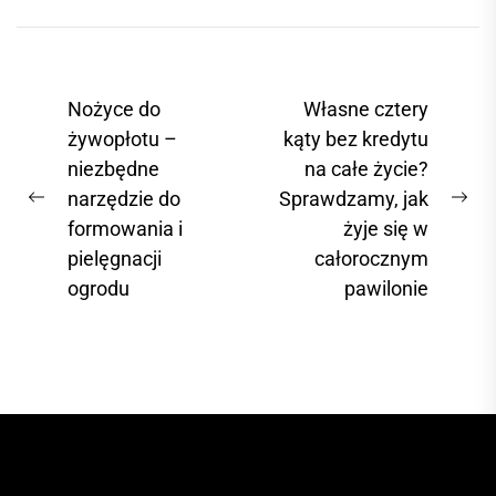
się coraz bardziej
popularne.
Wśród nich
N
Nożyce do
Własne cztery
wyróżnia się
a
żywopłotu –
kąty bez kredytu
notiOne –...
niezbędne
na całe życie?
w
narzędzie do
Sprawdzamy, jak
i
P
N
formowania i
żyje się w
r
e
g
pielęgnacji
całorocznym
e
x
a
ogrodu
pawilonie
v
t
c
i
p
j
o
o
a
u
s
s
t
w
p
:
p
o