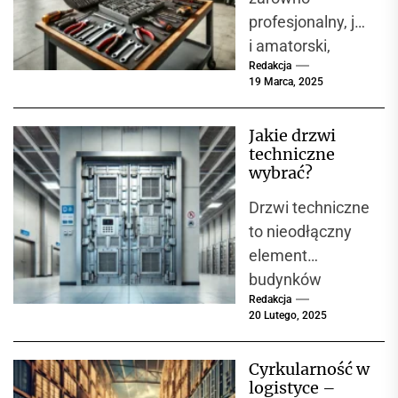
W miejscach,
profesjonalny, jak
gdzie...
i amatorski,
Redakcja
powinien być
19 Marca, 2025
wyposażony w
narzędzia, które
Jakie drzwi
umożliwiają
techniczne
precyzyjne i
wybrać?
bezpieczne
Drzwi techniczne
wykonywanie
to nieodłączny
prac
element
serwisowych....
budynków
Redakcja
przemysłowych,
20 Lutego, 2025
magazynów, hal
produkcyjnych, a
Cyrkularność w
także
logistyce –