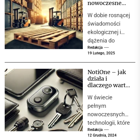
pomieszczeń
nowoczesne
użyteczności
podejście do
W dobie rosnącej
gospodarki
publicznej. Ich
paletowej
świadomości
głównym
ekologicznej i
zadaniem jest
dążenia do
zapewnienie...
Redakcja
zrównoważoneg
19 Lutego, 2025
o rozwoju,
branża
NotiOne – jak
logistyczna
działa i
aktywnie
dlaczego warto
poszukuje
wybrać
W świecie
lokalizator do
rozwiązań
codziennego
pełnym
minimalizujących
użytku?
nowoczesnych
swój wpływ na
technologii, które
środowisko....
Redakcja
ułatwiają życie,
12 Grudnia, 2024
lokalizatory stają