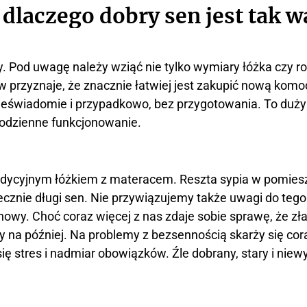
 dlaczego dobry sen jest tak 
 Pod uwagę należy wziąć nie tylko wymiary łóżka czy ro
 przyznaje, że znacznie łatwiej jest zakupić nową komodę
ieświadomie i przypadkowo, bez przygotowania. To duży
odzienne funkcjonowanie.
radycyjnym łóżkiem z materacem. Reszta sypia w pomies
tecznie długi sen. Nie przywiązujemy także uwagi do teg
 nowy. Choć coraz więcej z nas zdaje sobie sprawę, że zł
na później. Na problemy z bezsennością skarży się co
ę stres i nadmiar obowiązków. Źle dobrany, stary i nie