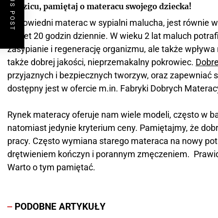
PREVIOUS POST
Rodzicu, pamiętaj o materacu swojego dziecka!
Odpowiedni materac w sypialni malucha, jest równie 
nawet 20 godzin dziennie. W wieku 2 lat maluch potraf
zasypianie i regenerację organizmu, ale także wpływa
także dobrej jakości, nieprzemakalny pokrowiec.
Dobre
przyjaznych i bezpiecznych tworzyw, oraz zapewniać
dostępny jest w ofercie m.in. Fabryki Dobrych Materac
Rynek materacy oferuje nam wiele modeli, często w ba
natomiast jedynie kryterium ceny. Pamiętajmy, że do
pracy. Często wymiana starego materaca na nowy potr
drętwieniem kończyn i porannym zmęczeniem. Prawidł
Warto o tym pamiętać.
PODOBNE ARTYKUŁY