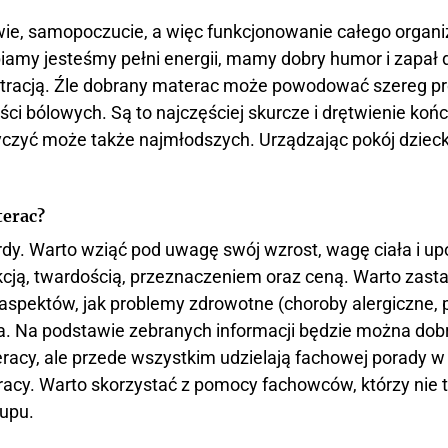
wie, samopoczucie, a więc funkcjonowanie całego organi
piamy jesteśmy pełni energii, mamy dobry humor i zapał d
ntracją. Źle dobrany materac może powodować szereg pr
i bólowych. Są to najczęściej skurcze i drętwienie końc
czyć może także najmłodszych. Urządzając pokój dziecka
terac?
ardy. Warto wziąć pod uwagę swój wzrost, wagę ciała i up
cją, twardością, przeznaczeniem oraz ceną. Warto zastan
 aspektów, jak problemy zdrowotne (choroby alergiczne,
ta. Na podstawie zebranych informacji będzie można dob
eracy, ale przede wszystkim udzielają fachowej porady w
cy. Warto skorzystać z pomocy fachowców, którzy nie t
upu.