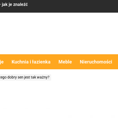
 ma sens
komfort, estetyka i funkcjonalność w jednym rozwiązaniu
obra alternatywa dla domu?
y – co brać pod uwagę
 jak je znaleźć
je
Kuchnia i łazienka
Meble
Nieruchomości
 ma sens
zego dobry sen jest tak ważny?
komfort, estetyka i funkcjonalność w jednym rozwiązaniu