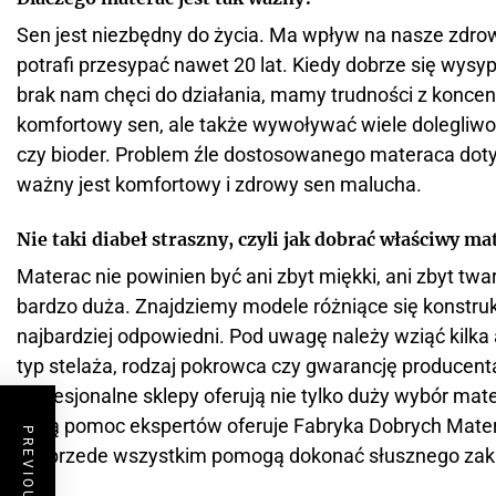
Sen jest niezbędny do życia. Ma wpływ na nasze zdro
potrafi przesypać nawet 20 lat. Kiedy dobrze się wysy
brak nam chęci do działania, mamy trudności z konce
komfortowy sen, ale także wywoływać wiele dolegliwośc
czy bioder. Problem źle dostosowanego materaca doty
ważny jest komfortowy i zdrowy sen malucha.
Nie taki diabeł straszny, czyli jak dobrać właściwy ma
Materac nie powinien być ani zbyt miękki, ani zbyt tw
bardzo duża. Znajdziemy modele różniące się konstruk
najbardziej odpowiedni. Pod uwagę należy wziąć kilka
typ stelaża, rodzaj pokrowca czy gwarancję producen
Profesjonalne sklepy oferują nie tylko duży wybór mat
Taką pomoc ekspertów oferuje Fabryka Dobrych Matera
ale przede wszystkim pomogą dokonać słusznego zak