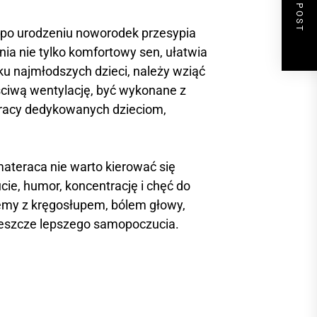
NEXT POST
 po urodzeniu noworodek przesypia
ia nie tylko komfortowy sen, ułatwia
u najmłodszych dzieci, należy wziąć
ciwą wentylację, być wykonane z
eracy dedykowanych dzieciom,
materaca nie warto kierować się
ie, humor, koncentrację i chęć do
emy z kręgosłupem, bólem głowy,
jeszcze lepszego samopoczucia.