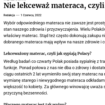
Nie lekceważ materaca, czyli
Redakcja
1 Czerwca, 2022
Wybór odpowiedniego materaca nie zawsze jest prosty.
stan naszego zdrowia i przyzwyczajenia. Wielu Polaków
właściwy materac. Stąd też często dokonują zakupu n
dobranego materaca mają wpływ na nasze zdrowie i c
Lekceważony materac, czyli jak sypiają Polacy?
Według badań co czwarty Polak posiada sypialnię z t
funkcje. Ponad połowa z nas nie dba o zdrowy i dosta
ciągu ostatnich 2 lat wymieniło swój stary materac na
wymianę starego i niewygodnego materaca odkładamy 
większość to kobiety. Za głównego winowajcę uważa si
przyczyną bezsenności.
Dlaczego materac jest tak ważny?