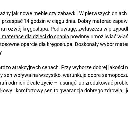
ważny jak nowe meble czy zabawki. W pierwszych dniach
i przespać 14 godzin w ciągu dnia. Dobry materac zapewn
 na rozwój kręgosłupa. Pod uwagę, zwłaszcza w przypadk
 materace dla dzieci do spania
powinny umożliwiać właś
 stosowne oparcie dla kręgosłupa. Doskonały wybór mat
y
rdzo atrakcyjnych cenach. Przy wyborze dobrej jakości 
bry sen wpływa na wszystko, warunkuje dobre samopoczuc
afi odmienić całe życie – usunąć lub zredukować probl
owy i komfortowy sen to gwarancja dobrego zdrowia i 