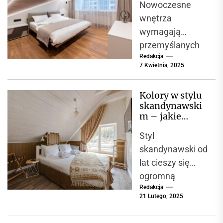
Nowoczesne
wnętrza?
aluminiowymi a
Przegląd
wnętrza
drewnianymi jest
materiałów i
wymagają
często...
propozycji
przemyślanych
Redakcja
rozwiązań, które
7 Kwietnia, 2025
połączą
estetyczny
Kolory w stylu
wygląd,
skandynawski
funkcjonalność i
m – jakie
wytrzymałość.
barwy
Styl
dominują i jak
Do
je łączyć?
skandynawski od
najważniejszych
lat cieszy się
elementów
ogromną
wyposażenia w
Redakcja
popularnością na
każdym domu i...
21 Lutego, 2025
całym świecie.
Jego