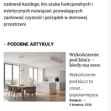
zadowoli każdego, kto szuka funkcjonalnych i
estetycznych rozwiązań, pozwalających
zachować czystość i porządek w domowej
przestrzeni.
PODOBNE ARTYKUŁY
Wykończenie
pod klucz –
kiedy ma sens
Wykończenie
pod klucz to
coraz
popularniejsza
Redakcja
opcja wśród
5 Kwietnia, 2026
osób, które