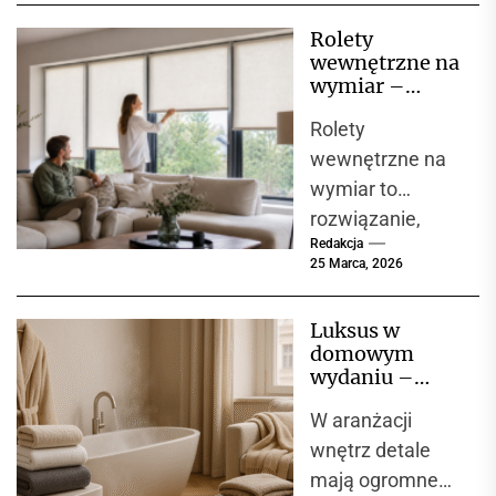
decydują się na
Rolety
zakup nowego
wewnętrzne na
mieszkania lub
wymiar –
domu. Oznacza
komfort,
Rolety
estetyka i
to,...
funkcjonalność
wewnętrzne na
w jednym
wymiar to
rozwiązaniu
rozwiązanie,
Redakcja
które zyskuje
25 Marca, 2026
coraz większą
popularność
Luksus w
zarówno w
domowym
domach
wydaniu –
jednorodzinnych,
tekstylia
W aranżacji
domowe
jak i w
VOSSEN i
wnętrz detale
mieszkaniach,
tekstylia IBENA
mają ogromne
apartamentach...
jako synonim