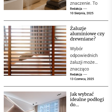
znaczenie. To
komfortu i
jakości
Redakcja
właśnie one
10 Sierpnia, 2025
nadają
przestrzeni
Żaluzje
charakter i
aluminiowe czy
sprawiają, że
drewniane?
czujemy się w
Wybór
niej...
odpowiednich
żaluzji może
znacząco
Redakcja
wpłynąć na
13 Czerwca, 2025
wygląd wnętrza
oraz komfort
Jak wybrać
użytkowania.
idealne podłogi
Decyzja między
do
żaluzjami
nowoczesnego