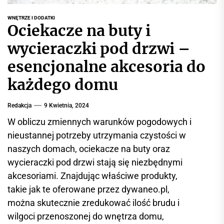
r
w
WNĘTRZE I DODATKI
Ociekacze na buty i
i
s
wycieraczki pod drzwi –
i
esencjonalne akcesoria do
n
f
każdego domu
o
r
Redakcja
9 Kwietnia, 2024
m
W obliczu zmiennych warunków pogodowych i
a
nieustannej potrzeby utrzymania czystości w
c
naszych domach, ociekacze na buty oraz
y
j
wycieraczki pod drzwi stają się niezbędnymi
n
akcesoriami. Znajdując właściwe produkty,
y
takie jak te oferowane przez dywaneo.pl,
można skutecznie zredukować ilość brudu i
wilgoci przenoszonej do wnętrza domu,