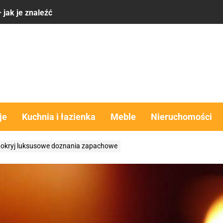
 ma sens
komfort, estetyka i funkcjonalność w jednym rozwiązaniu
obra alternatywa dla domu?
y – co brać pod uwagę
 jak je znaleźć
je
Kuchnia i łazienka
Meble
Nieruchomości
 ma sens
okryj luksusowe doznania zapachowe
komfort, estetyka i funkcjonalność w jednym rozwiązaniu