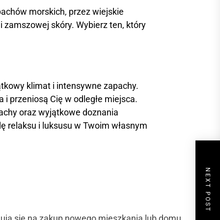
pachów morskich, przez wiejskie
i zamszowej skóry. Wybierz ten, który
kowy klimat i intensywne zapachy.
i przeniosą Cię w odległe miejsca.
pachy oraz wyjątkowe doznania
lę relaksu i luksusu w Twoim własnym
NEXT POST
dują się na zakup nowego mieszkania lub domu.