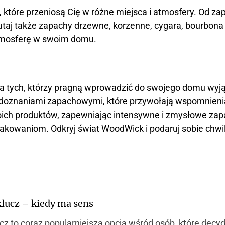
które przeniosą Cię w różne miejsca i atmosfery. Od za
tutaj także zapachy drzewne, korzenne, cygara, bourbona 
 atmosferę w swoim domu.
 tych, którzy pragną wprowadzić do swojego domu wyjąt
 doznaniami zapachowymi, które przywołają wspomnienia 
oich produktów, zapewniając intensywne i zmysłowe za
akowaniom. Odkryj świat WoodWick i podaruj sobie chwi
lucz – kiedy ma sens
z to coraz popularniejsza opcja wśród osób, które decy