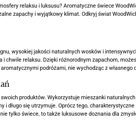
osfery relaksu i luksusu? Aromatyczne świece WoodWick
alne zapachy i wyjątkowy klimat. Odkryj świat WoodWick
gnu, wysokiej jakości naturalnych wosków i intensywny
 i chwile relaksu. Dzięki różnorodnym zapachom, możesz
ię aromatycznymi podróżami, nie wychodząc z własnego
nań
ć swoich produktów. Wykorzystuje mieszanki naturalnyc
ny i długo się utrzymuje. Oprócz tego, charakterystyczne
e tylko świece, to także luksusowe doznania dla zmysł