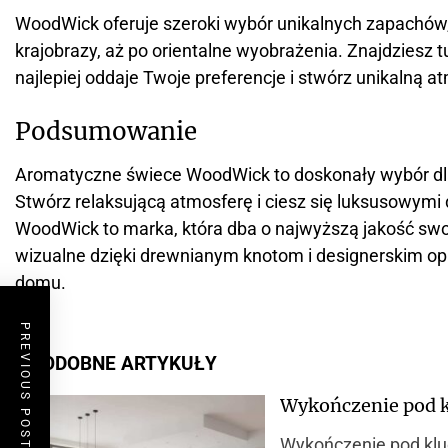
WoodWick oferuje szeroki wybór unikalnych zapachów, 
krajobrazy, aż po orientalne wyobrażenia. Znajdziesz 
najlepiej oddaje Twoje preferencje i stwórz unikalną
Podsumowanie
Aromatyczne świece WoodWick to doskonały wybór dla
Stwórz relaksującą atmosferę i ciesz się luksusowymi
WoodWick to marka, która dba o najwyższą jakość sw
wizualne dzięki drewnianym knotom i designerskim op
domu.
PREVIOUS POST
PODOBNE ARTYKUŁY
Wykończenie pod k
Wykończenie pod kluc