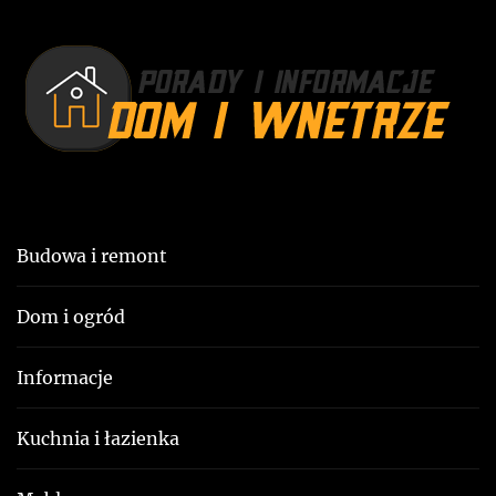
p
o
i
s
t
s
:
u
Budowa i remont
Dom i ogród
Informacje
Kuchnia i łazienka