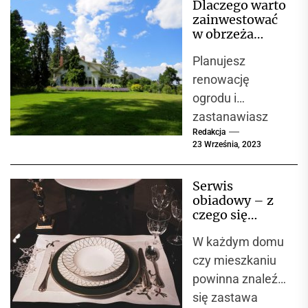
Dlaczego warto
sposób, w jaki
zainwestować
korzystamy...
w obrzeża
ogrodowe?
Planujesz
renowację
ogrodu i
zastanawiasz
Redakcja
się, jakie
23 Września, 2023
rozwiązania
pomogą Ci
Serwis
osiągnąć
obiadowy – z
najbardziej
czego się
atrakcyjny i
składa?
W każdym domu
funkcjonalny
czy mieszkaniu
efekt? Obrzeża
powinna znaleźć
ogrodowe mogą
się zastawa
być...