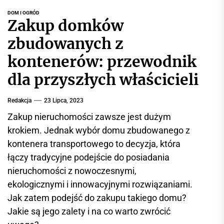
r
DOM I OGRÓD
w
Zakup domków
i
zbudowanych z
s
i
kontenerów: przewodnik
n
dla przyszłych właścicieli
f
o
r
Redakcja
23 Lipca, 2023
m
Zakup nieruchomości zawsze jest dużym
a
krokiem. Jednak wybór domu zbudowanego z
c
kontenera transportowego to decyzja, która
y
łączy tradycyjne podejście do posiadania
j
nieruchomości z nowoczesnymi,
n
ekologicznymi i innowacyjnymi rozwiązaniami.
y
Jak zatem podejść do zakupu takiego domu?
Jakie są jego zalety i na co warto zwrócić