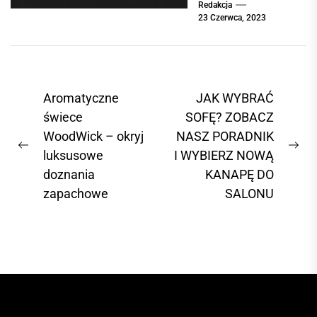
Redakcja
stołowa. Jest to
23 Czerwca, 2023
element
wyposażenia, na
którym można
podawać
N
Aromatyczne
JAK WYBRAĆ
codzienne
a
świece
SOFĘ? ZOBACZ
posiłki....
WoodWick – okryj
NASZ PORADNIK
w
P
N
luksusowe
I WYBIERZ NOWĄ
i
r
e
doznania
KANAPĘ DO
g
e
x
zapachowe
SALONU
a
v
t
c
i
p
o
o
j
u
s
a
s
t
w
p
: