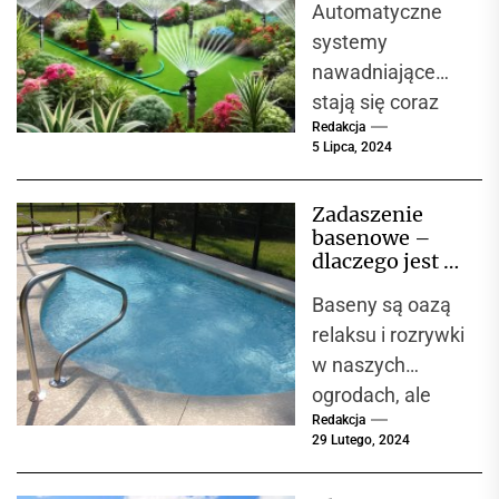
Automatyczne
pielęgnacja
przycinania.
ogrodu
systemy
Nożyce do
nawadniające
żywopłotu to...
stają się coraz
Redakcja
bardziej
5 Lipca, 2024
popularnym
rozwiązaniem
Zadaszenie
wykorzystywany
basenowe –
m zarówno przez
dlaczego jest to
profesjonalistów,
doskonała
Baseny są oazą
inwestycja?
jak i ogrodników-
relaksu i rozrywki
amatorów.
w naszych
System
ogrodach, ale
składający się
Redakcja
dodanie do nich
z...
29 Lutego, 2024
zadaszenia
może zmienić