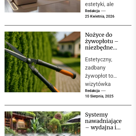
estetyki, ale
Redakcja
przede
25 Kwietnia, 2026
wszystkim
funkcjonalności i
Nożyce do
ekonomii. W
żywopłotu –
dobie rosnących
niezbędne
kosztów
narzędzie do
Estetyczny,
formowania i
energii...
pielęgnacji
zadbany
ogrodu
żywopłot to
wizytówka
Redakcja
każdego ogrodu,
10 Sierpnia, 2025
jednak
utrzymanie go w
Systemy
idealnym stanie
nawadniające
wymaga
– wydajna i
regularnego
oszczędna