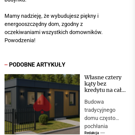
Mamy nadzieję, że wybudujesz piękny i
energooszczędny dom, zgodny z
oczekiwaniami wszystkich domowników.
Powodzenia!
PODOBNE ARTYKUŁY
Własne cztery
kąty bez
kredytu na całe
życie?
Budowa
Sprawdzamy,
jak żyje się w
tradycyjnego
całorocznym
domu często
pawilonie
pochłania
Redakcja
mnóstwo energii,