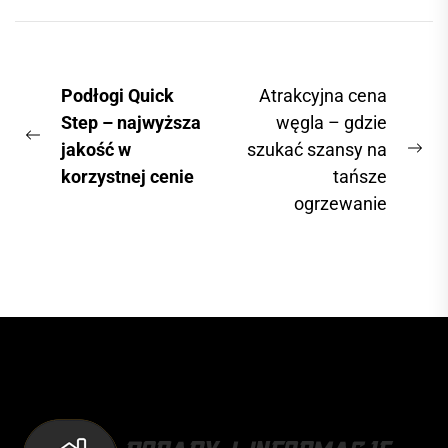
wyrzeczeń warto
rozważyć panele
winylowe z
N
Podłogi Quick
Atrakcyjna cena
mineralnym
a
Step – najwyższa
węgla – gdzie
rdzeniem....
P
jakość w
szukać szansy na
w
N
r
korzystnej cenie
tańsze
i
e
e
ogrzewanie
x
g
v
t
a
i
p
c
o
o
u
j
s
s
a
t
p
:
w
o
p
s
t