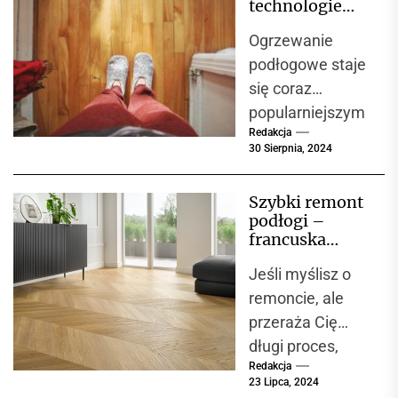
technologie
wnętrzu. Takie
montażu
Ogrzewanie
ogrzewania
domy łączą...
podłogowego?
podłogowe staje
się coraz
popularniejszym
Redakcja
wyborem
30 Sierpnia, 2024
zarówno w
nowych
Szybki remont
budynkach, jak i
podłogi –
przy
francuska
modernizacjach
jodełka
Jeśli myślisz o
Chevron
istniejących
remoncie, ale
instalacji.
przeraża Cię
Nowoczesne
długi proces,
technologie
Redakcja
bałagan i
montażu...
23 Lipca, 2024
tygodnie