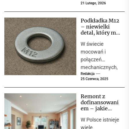
21 Lutego, 2026
czasu i
pieniędzy.
Podkładka M12
Zamiast cieszyć
– niewielki
się nowym
detal, który ma
etapem życia,
ogromne
W świecie
znaczenie w
toniesz w
konstrukcjach
mocowań i
dokumentach i...
stalowych
połączeń
mechanicznych,
Redakcja
gdzie liczy się
25 Czerwca, 2025
precyzja,
trwałość i
Remont z
niezawodność,
dofinansowani
każdy element
em – jakie
ma znaczenie.
programy
W Polsce istnieje
warto znać
Choć często
wiele