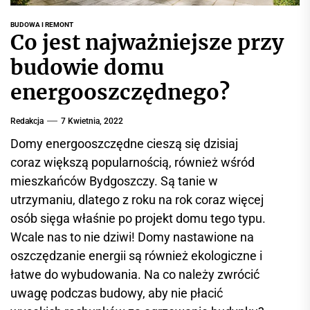
r
w
BUDOWA I REMONT
Co jest najważniejsze przy
i
s
budowie domu
i
energooszczędnego?
n
f
Redakcja
7 Kwietnia, 2022
o
r
Domy energooszczędne cieszą się dzisiaj
m
coraz większą popularnością, również wśród
a
mieszkańców Bydgoszczy. Są tanie w
c
utrzymaniu, dlatego z roku na rok coraz więcej
y
osób sięga właśnie po projekt domu tego typu.
j
Wcale nas to nie dziwi! Domy nastawione na
n
oszczędzanie energii są również ekologiczne i
y
łatwe do wybudowania. Na co należy zwrócić
uwagę podczas budowy, aby nie płacić