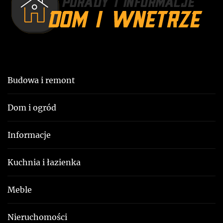
i
:
s
u
Budowa i remont
Dom i ogród
Informacje
Kuchnia i łazienka
Meble
Nieruchomości