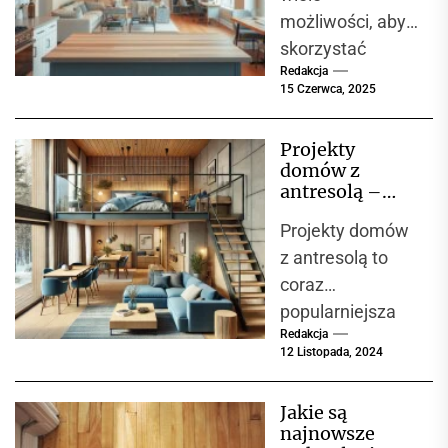
niedoceniana,...
możliwości, aby
skorzystać
Redakcja
z dofinansowani
15 Czerwca, 2025
a przy
planowaniu
Projekty
remontu.
domów z
Omówimy
antresolą –
różnorodne progr
nowoczesne i
Projekty domów
funkcjonalne
amy rządowe,
wnętrza
z antresolą to
które
coraz
oferują wsparcie
popularniejsza
finansowe.
Redakcja
opcja wśród
Kluczowe jest
12 Listopada, 2024
inwestorów,
zrozumienie
którzy marzą o
dostępnych...
Jakie są
nietuzinkowym i
najnowsze
funkcjonalnym