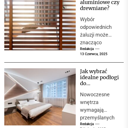
aluminiowe czy
sprawiają, że
drewniane?
czujemy się w
Wybór
niej...
odpowiednich
żaluzji może
znacząco
Redakcja
wpłynąć na
13 Czerwca, 2025
wygląd wnętrza
oraz komfort
Jak wybrać
użytkowania.
idealne podłogi
Decyzja między
do
żaluzjami
nowoczesnego
Nowoczesne
wnętrza?
aluminiowymi a
Przegląd
wnętrza
drewnianymi jest
materiałów i
wymagają
często...
propozycji
przemyślanych
Redakcja
rozwiązań, które