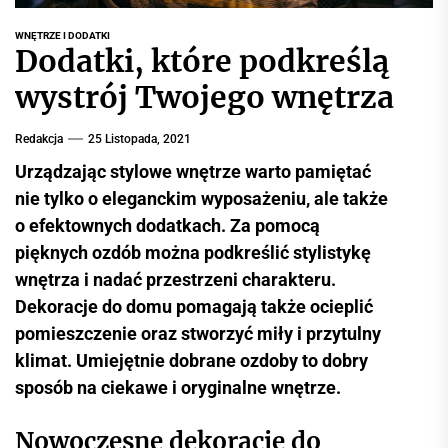
r
w
WNĘTRZE I DODATKI
Dodatki, które podkreślą
i
s
wystrój Twojego wnętrza
i
n
Redakcja
25 Listopada, 2021
f
Urządzając stylowe wnętrze warto pamiętać
o
nie tylko o eleganckim wyposażeniu, ale także
r
o efektownych dodatkach. Za pomocą
m
a
pięknych ozdób można podkreślić stylistykę
c
wnętrza i nadać przestrzeni charakteru.
y
Dekoracje do domu pomagają także ocieplić
j
pomieszczenie oraz stworzyć miły i przytulny
n
klimat. Umiejętnie dobrane ozdoby to dobry
y
sposób na ciekawe i oryginalne wnętrze.
Nowoczesne dekoracje do