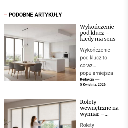
PODOBNE ARTYKUŁY
Wykończenie
pod klucz –
kiedy ma sens
Wykończenie
pod klucz to
coraz
popularniejsza
Redakcja
opcja wśród
5 Kwietnia, 2026
osób, które
decydują się na
Rolety
zakup nowego
wewnętrzne na
mieszkania lub
wymiar –
domu. Oznacza
komfort,
Rolety
estetyka i
to,...