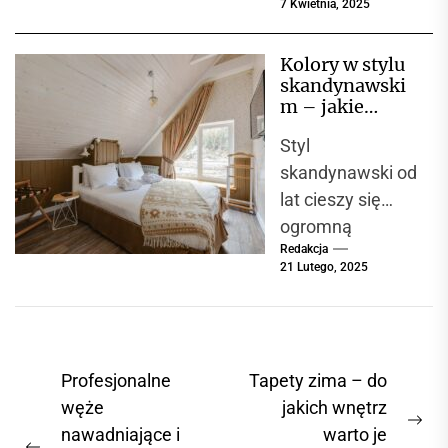
7 Kwietnia, 2025
połączą
estetyczny
Kolory w stylu
wygląd,
skandynawski
funkcjonalność i
m – jakie
wytrzymałość.
barwy
Styl
dominują i jak
Do
je łączyć?
skandynawski od
najważniejszych
lat cieszy się
elementów
ogromną
wyposażenia w
Redakcja
popularnością na
każdym domu i...
21 Lutego, 2025
całym świecie.
Jego
charakterystyczn
e cechy to
N
Profesjonalne
Tapety zima – do
prostota,
a
węże
jakich wnętrz
funkcjonalność i
N
nawadniające i
warto je
w
naturalne