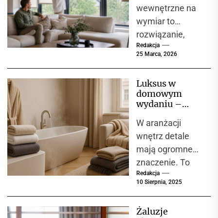
funkcjonalność
wewnętrzne na
w jednym
wymiar to
rozwiązaniu
rozwiązanie,
Redakcja
które zyskuje
25 Marca, 2026
coraz większą
popularność
Luksus w
zarówno w
domowym
domach
wydaniu –
jednorodzinnych,
tekstylia
W aranżacji
domowe
jak i w
VOSSEN i
wnętrz detale
mieszkaniach,
tekstylia IBENA
mają ogromne
apartamentach...
jako synonim
znaczenie. To
komfortu i
jakości
Redakcja
właśnie one
10 Sierpnia, 2025
nadają
przestrzeni
Żaluzje
charakter i