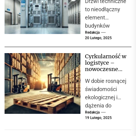
Drzwi techniczne
wykonywanie
to nieodłączny
prac
element
serwisowych....
budynków
Redakcja
przemysłowych,
20 Lutego, 2025
magazynów, hal
produkcyjnych, a
Cyrkularność w
także
logistyce –
pomieszczeń
nowoczesne
użyteczności
podejście do
W dobie rosnącej
gospodarki
publicznej. Ich
paletowej
świadomości
głównym
ekologicznej i
zadaniem jest
dążenia do
zapewnienie...
Redakcja
zrównoważoneg
19 Lutego, 2025
o rozwoju,
branża