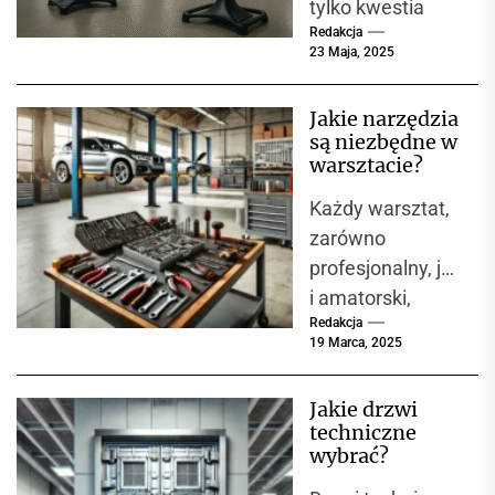
tylko kwestia
Redakcja
komfortu, ale
23 Maja, 2025
przede
wszystkim
Jakie narzędzia
bezpieczeństwa i
są niezbędne w
wydajności w
warsztacie?
zakładach
Każdy warsztat,
przemysłowych.
zarówno
W miejscach,
profesjonalny, jak
gdzie...
i amatorski,
Redakcja
powinien być
19 Marca, 2025
wyposażony w
narzędzia, które
Jakie drzwi
umożliwiają
techniczne
precyzyjne i
wybrać?
bezpieczne