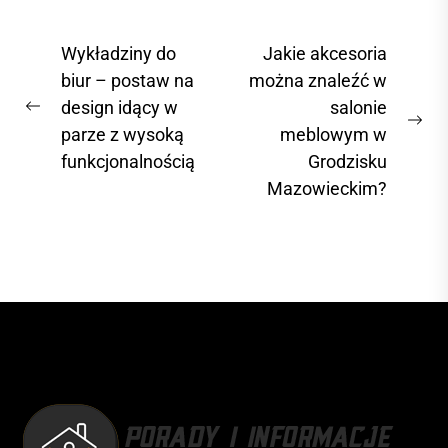
logistyczna
aktywnie
N
Wykładziny do
Jakie akcesoria
poszukuje
a
biur – postaw na
można znaleźć w
rozwiązań
design idący w
salonie
w
minimalizujących
P
N
parze z wysoką
meblowym w
swój wpływ na
i
r
e
funkcjonalnością
Grodzisku
środowisko....
e
g
x
Mazowieckim?
v
a
t
i
c
p
o
o
j
u
s
a
s
t
p
w
:
o
p
s
i
t
s
: