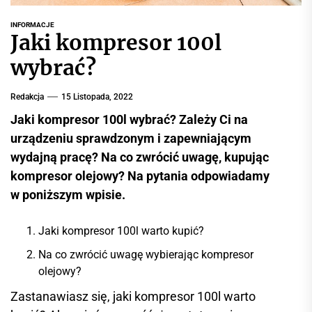
r
w
INFORMACJE
Jaki kompresor 100l
i
s
wybrać?
i
n
Redakcja
15 Listopada, 2022
f
Jaki kompresor 100l wybrać? Zależy Ci na
o
urządzeniu sprawdzonym i zapewniającym
r
wydajną pracę? Na co zwrócić uwagę, kupując
m
a
kompresor olejowy? Na pytania odpowiadamy
c
w poniższym wpisie.
y
j
Jaki kompresor 100l warto kupić?
n
Na co zwrócić uwagę wybierając kompresor
y
olejowy?
Zastanawiasz się, jaki kompresor 100l warto