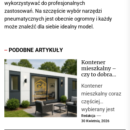
wykorzystywać do profesjonalnych
zastosowań. Na szczęście wybór narzędzi
pneumatycznych jest obecnie ogromny i każdy
może znaleźć dla siebie idealny model.
PODOBNE ARTYKUŁY
Kontener
mieszkalny –
czy to dobra
alternatywa dla
Kontener
domu?
mieszkalny coraz
częściej
wybierany jest
Redakcja
jako alternatywa
30 Kwietnia, 2026
dla tradycyjnego