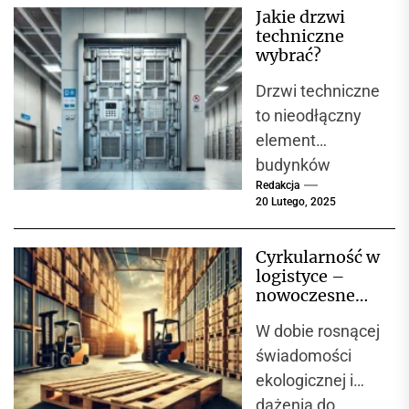
Jakie drzwi
umożliwiają
techniczne
precyzyjne i
wybrać?
bezpieczne
Drzwi techniczne
wykonywanie
to nieodłączny
prac
element
serwisowych....
budynków
Redakcja
przemysłowych,
20 Lutego, 2025
magazynów, hal
produkcyjnych, a
Cyrkularność w
także
logistyce –
pomieszczeń
nowoczesne
użyteczności
podejście do
W dobie rosnącej
gospodarki
publicznej. Ich
paletowej
świadomości
głównym
ekologicznej i
zadaniem jest
dążenia do