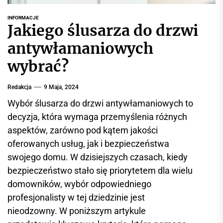
r
w
INFORMACJE
Jakiego ślusarza do drzwi
i
s
antywłamaniowych
i
wybrać?
n
f
Redakcja
9 Maja, 2024
o
r
Wybór ślusarza do drzwi antywłamaniowych to
m
decyzja, która wymaga przemyślenia różnych
a
aspektów, zarówno pod kątem jakości
c
oferowanych usług, jak i bezpieczeństwa
y
swojego domu. W dzisiejszych czasach, kiedy
j
bezpieczeństwo stało się priorytetem dla wielu
n
domowników, wybór odpowiedniego
y
profesjonalisty w tej dziedzinie jest
nieodzowny. W poniższym artykule