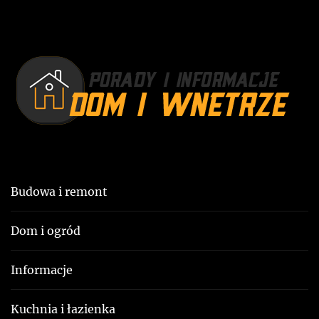
p
p
o
i
s
s
t
u
:
Budowa i remont
Dom i ogród
Informacje
Kuchnia i łazienka