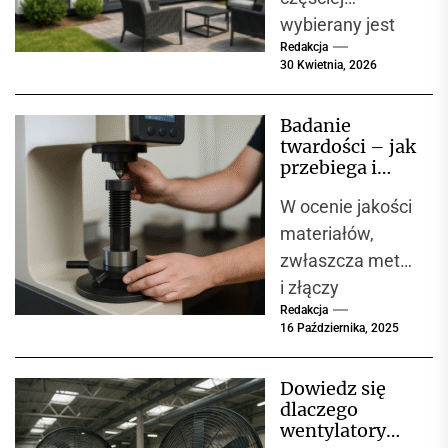
wybierany jest
Redakcja
jako alternatywa
30 Kwietnia, 2026
dla tradycyjnego
budownictwa.
Badanie
Nowoczesne
twardości – jak
kontenery
przebiega i
oferują wysoki
dlaczego jest
W ocenie jakości
kluczowe w
komfort, szybki
kontroli jakości
materiałów,
montaż i
materiałów?
zwłaszcza metali
niższe...
i złączy
Redakcja
spawanych,
16 Października, 2025
ogromną rolę
odgrywa ich
Dowiedz się
odporność na
dlaczego
odkształcenia
wentylatory