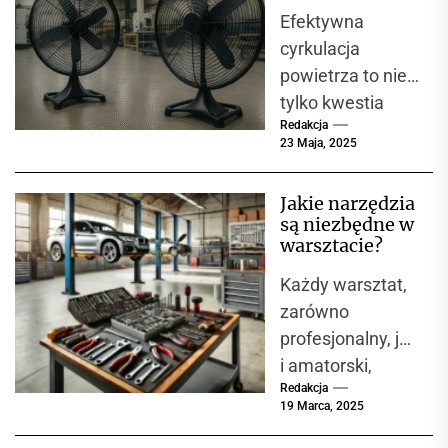
plastyczne.
przemysłowe
Efektywna
są niezbędne w
Jedną z
każdej hali
cyrkulacja
podstawowych...
produkcyjnej
powietrza to nie
tylko kwestia
Redakcja
komfortu, ale
23 Maja, 2025
przede
wszystkim
Jakie narzędzia
bezpieczeństwa i
są niezbędne w
wydajności w
warsztacie?
zakładach
Każdy warsztat,
przemysłowych.
zarówno
W miejscach,
profesjonalny, jak
gdzie...
i amatorski,
Redakcja
powinien być
19 Marca, 2025
wyposażony w
narzędzia, które