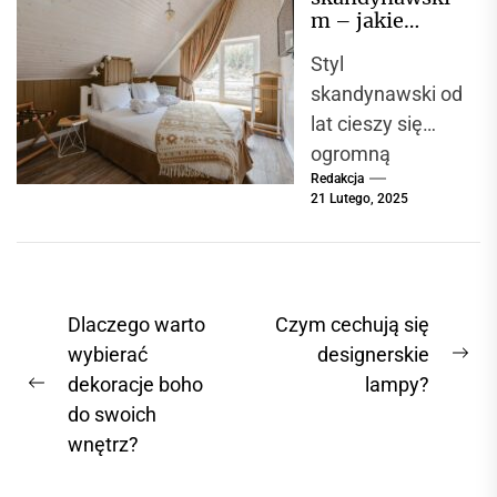
funkcjonalność i
m – jakie
wytrzymałość.
barwy
Styl
dominują i jak
Do
je łączyć?
skandynawski od
najważniejszych
lat cieszy się
elementów
ogromną
wyposażenia w
Redakcja
popularnością na
każdym domu i...
21 Lutego, 2025
całym świecie.
Jego
charakterystyczn
e cechy to
N
Dlaczego warto
Czym cechują się
prostota,
a
wybierać
designerskie
funkcjonalność i
N
dekoracje boho
lampy?
w
naturalne
P
e
do swoich
materiały,...
i
r
x
wnętrz?
e
t
g
v
p