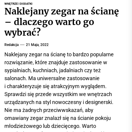
r
WNĘTRZE I DODATKI
Naklejany zegar na ścianę
w
i
– dlaczego warto go
s
wybrać?
i
n
Redakcja
21 Maja, 2022
f
o
Naklejany zegar na ścianę to bardzo popularne
r
rozwiązanie, które znajduje zastosowanie w
m
sypialniach, kuchniach, jadalniach czy też
a
salonach. Ma uniwersalne zastosowanie
c
i charakteryzuje się atrakcyjnym wyglądem.
y
Sprawdzi się przede wszystkim we wnętrzach
j
urządzanych na styl nowoczesny i designerski.
n
y
Nie ma żadnych przeciwwskazań, aby
omawiany zegar znalazł się na ścianie pokoju
młodzieżowego lub dziecięcego. Warto