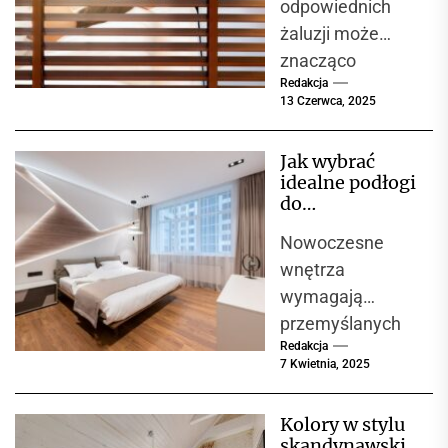
odpowiednich
żaluzji może
znacząco
Redakcja
wpłynąć na
13 Czerwca, 2025
wygląd wnętrza
oraz komfort
Jak wybrać
użytkowania.
idealne podłogi
Decyzja między
do
żaluzjami
nowoczesnego
Nowoczesne
wnętrza?
aluminiowymi a
Przegląd
wnętrza
drewnianymi jest
materiałów i
wymagają
często...
propozycji
przemyślanych
Redakcja
rozwiązań, które
7 Kwietnia, 2025
połączą
estetyczny
Kolory w stylu
wygląd,
skandynawski