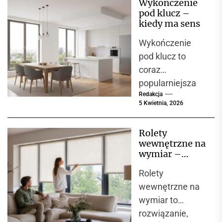
Wykończenie
pod klucz –
kiedy ma sens
Wykończenie
pod klucz to
coraz
popularniejsza
Redakcja
opcja wśród
5 Kwietnia, 2026
osób, które
decydują się na
Rolety
zakup nowego
wewnętrzne na
mieszkania lub
wymiar –
domu. Oznacza
komfort,
Rolety
estetyka i
to,...
funkcjonalność
wewnętrzne na
w jednym
wymiar to
rozwiązaniu
rozwiązanie,