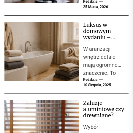
Redakcja
które zyskuje
25 Marca, 2026
coraz większą
popularność
Luksus w
zarówno w
domowym
domach
wydaniu –
jednorodzinnych,
tekstylia
W aranżacji
domowe
jak i w
VOSSEN i
wnętrz detale
mieszkaniach,
tekstylia IBENA
mają ogromne
apartamentach...
jako synonim
znaczenie. To
komfortu i
jakości
Redakcja
właśnie one
10 Sierpnia, 2025
nadają
przestrzeni
Żaluzje
charakter i
aluminiowe czy
sprawiają, że
drewniane?
czujemy się w
Wybór
niej...