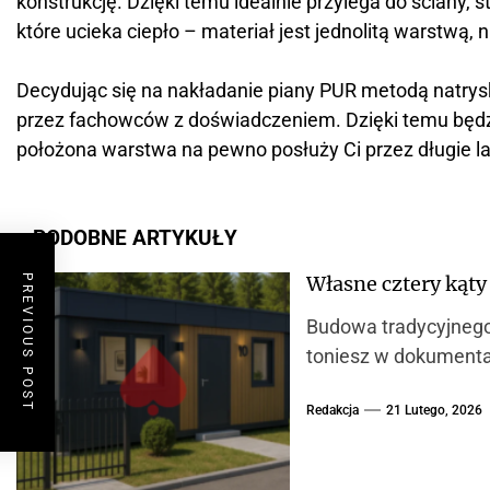
konstrukcję. Dzięki temu idealnie przylega do ściany, s
które ucieka ciepło – materiał jest jednolitą warstwą, 
Decydując się na nakładanie piany PUR metodą natrys
przez fachowców z doświadczeniem. Dzięki temu będzi
położona warstwa na pewno posłuży Ci przez długie la
PODOBNE ARTYKUŁY
Własne cztery kąty
PREVIOUS POST
Budowa tradycyjnego
toniesz w dokumentac
Redakcja
21 Lutego, 2026