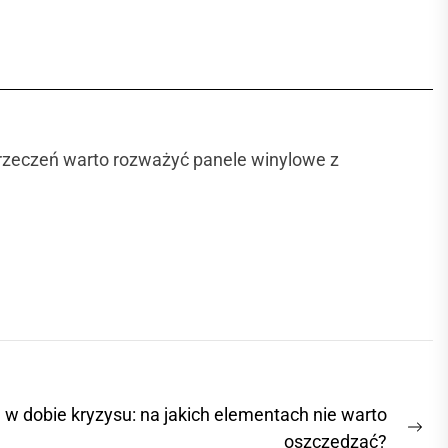
wyrzeczeń warto rozważyć panele winylowe z
w dobie kryzysu: na jakich elementach nie warto
N
oszczędzać?