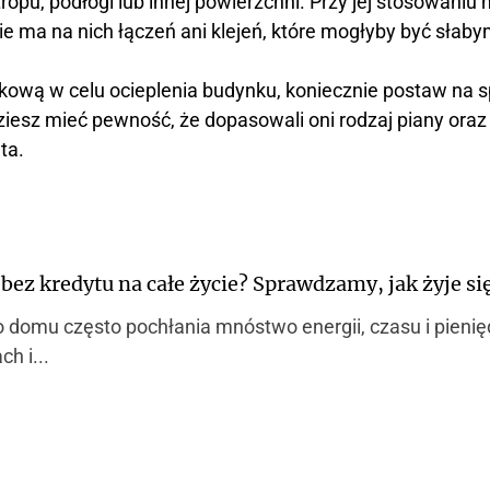
tropu, podłogi lub innej powierzchni. Przy jej stosowaniu
nie ma na nich łączeń ani klejeń, które mogłyby być słab
kową w celu ocieplenia budynku, koniecznie postaw na 
esz mieć pewność, że dopasowali oni rodzaj piany oraz 
ta.
 bez kredytu na całe życie? Sprawdzamy, jak żyje s
 domu często pochłania mnóstwo energii, czasu i pienię
h i...