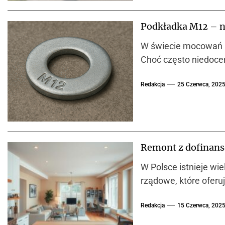
Podkładka M12 – n
W świecie mocowań i 
Choć często niedocen
Redakcja
25 Czerwca, 202
Remont z dofinans
W Polsce istnieje w
rządowe, które oferu
Redakcja
15 Czerwca, 202