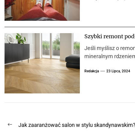
Szybki remont pod
Jeśli myślisz o remo
mineralnym rdzeniem
Redakcja
23 Lipca, 2024
N
Jak zaaranżować salon w stylu skandynawskim
P