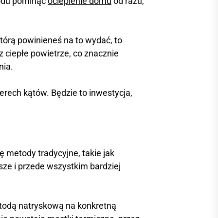
wodu pominąć
ocieplenie domu
od razu,
tórą powinieneś na to wydać, to
 ciepłe powietrze, co znacznie
nia.
rech kątów. Będzie to inwestycja,
 metody tradycyjne, takie jak
ze i przede wszystkim bardziej
etodą natryskową na konkretną