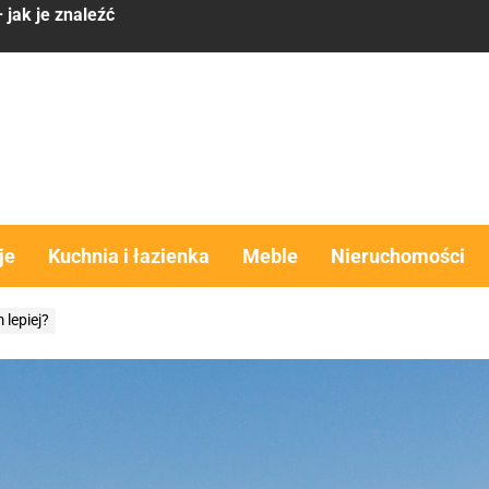
 ma sens
komfort, estetyka i funkcjonalność w jednym rozwiązaniu
obra alternatywa dla domu?
y – co brać pod uwagę
 jak je znaleźć
je
Kuchnia i łazienka
Meble
Nieruchomości
 ma sens
 lepiej?
komfort, estetyka i funkcjonalność w jednym rozwiązaniu