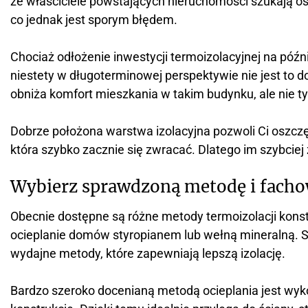
że właściciele powstających nieruchomości szukają o
co jednak jest sporym błędem.
Chociaż odłożenie inwestycji termoizolacyjnej na póź
niestety w długoterminowej perspektywie nie jest to d
obniża komfort mieszkania w takim budynku, ale nie t
Dobrze położona warstwa izolacyjna pozwoli Ci oszcz
która szybko zacznie się zwracać. Dlatego im szybciej
Wybierz sprawdzoną metodę i fach
Obecnie dostępne są różne metody termoizolacji konstr
ocieplanie domów styropianem lub wełną mineralną. S
wydajne metody, które zapewniają lepszą izolację.
Bardzo szeroko docenianą metodą ocieplania jest wyk