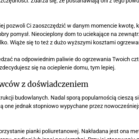
szczędności. Zdarza się, że postanawiają oni z tego po
niej pozwoli Ci zaoszczędzić w danym momencie kwotę, k
obry pomysł. Nieocieplony dom to uciekające na zewnątrz
ylko. Wiąże się to też z dużo wyższymi kosztami ogrzewa
ędzać na odpowiednim paliwie do ogrzewania Twoich czte
 zdecydujesz się na ocieplenie domu, tym lepiej.
owców z doświadczeniem
ukcji budowlanych. Nadal sporą popularnością cieszą się
ą one jednak stopniowo wypychane przez nowocześniejs
orzystanie pianki poliuretanowej. Nakładana jest ona m