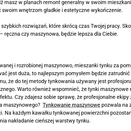
dź masz w planach remont generalny w swoim mieszkani
ć swoim wnętrzom gładkie i estetyczne wykończenie.
szybkich rozwiązań, które skrócą czas Twojej pracy. Sko
– ręczna czy maszynowa, będzie lepsza dla Ciebie.
wanej i rozrobionej maszynowo, mieszanki tynku za pom
wać jest duża, to najlepszym pomysłem będzie zatrudnić d
, że do tej metody tynkowania używany jest profesjonaln
ęcznego. Warto również wspomnieć, że tynki maszynowe m
ktu. Czy zdajesz sobie sprawę, że profesjonalne ekipy
nia maszynowego?
Tynkowanie maszynowe
pozwala na z
i. Na każdym kawałku tynkowanej powierzchni pozostani
nia nakładanie cieńszej warstwy tynku.