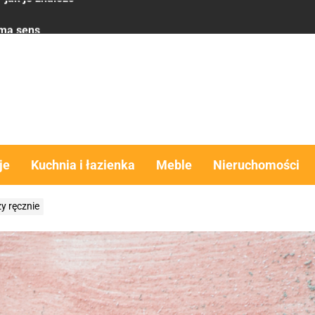
 ma sens
komfort, estetyka i funkcjonalność w jednym rozwiązaniu
obra alternatywa dla domu?
y – co brać pod uwagę
 jak je znaleźć
je
Kuchnia i łazienka
Meble
Nieruchomości
 ma sens
y ręcznie
komfort, estetyka i funkcjonalność w jednym rozwiązaniu