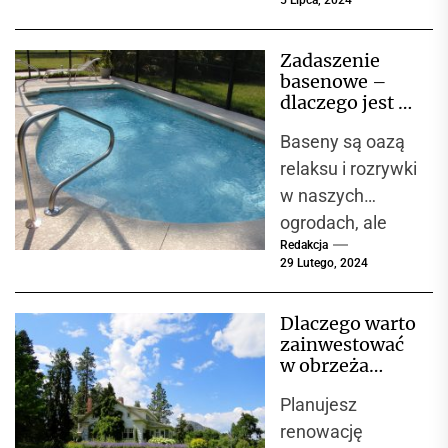
popularnym
rozwiązaniem
Zadaszenie
wykorzystywany
basenowe –
m zarówno przez
dlaczego jest to
profesjonalistów,
doskonała
Baseny są oazą
inwestycja?
jak i ogrodników-
relaksu i rozrywki
amatorów.
w naszych
System
ogrodach, ale
składający się
Redakcja
dodanie do nich
z...
29 Lutego, 2024
zadaszenia
może zmienić
Dlaczego warto
sposób, w jaki
zainwestować
korzystamy...
w obrzeża
ogrodowe?
Planujesz
renowację