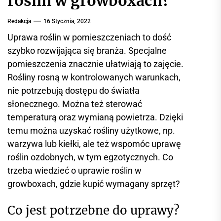
roślin w growboxach?
r
w
Redakcja
16 Stycznia, 2022
i
Uprawa roślin w pomieszczeniach to dość
s
szybko rozwijająca się branża. Specjalne
i
pomieszczenia znacznie ułatwiają to zajęcie.
n
f
Rośliny rosną w kontrolowanych warunkach,
o
nie potrzebują dostępu do światła
r
słonecznego. Można też sterować
m
temperaturą oraz wymianą powietrza. Dzięki
a
temu można uzyskać rośliny użytkowe, np.
c
warzywa lub kiełki, ale też wspomóc uprawę
y
roślin ozdobnych, w tym egzotycznych. Co
j
trzeba wiedzieć o uprawie roślin w
n
y
growboxach, gdzie kupić wymagany sprzęt?
Co jest potrzebne do uprawy?