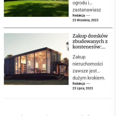
ogrodu i
zastanawiasz
Redakcja
się, jakie
23 Września, 2023
rozwiązania
pomogą Ci
Zakup domków
osiągnąć
zbudowanych z
najbardziej
kontenerów:
atrakcyjny i
przewodnik dla
Zakup
przyszłych
funkcjonalny
właścicieli
nieruchomości
efekt? Obrzeża
zawsze jest
ogrodowe mogą
dużym krokiem.
być...
Redakcja
Jednak wybór
23 Lipca, 2023
domu
zbudowanego z
kontenera
transportowego