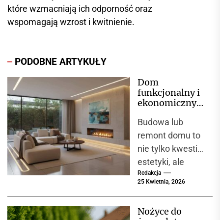
które wzmacniają ich odporność oraz
wspomagają wzrost i kwitnienie.
PODOBNE ARTYKUŁY
Dom
funkcjonalny i
ekonomiczny
– co brać pod
Budowa lub
uwagę
remont domu to
nie tylko kwestia
estetyki, ale
Redakcja
przede
25 Kwietnia, 2026
wszystkim
funkcjonalności i
Nożyce do
ekonomii. W