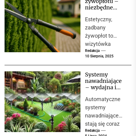
żywopłotu –
dobie rosnących
niezbędne
kosztów
narzędzie do
Estetyczny,
formowania i
energii...
pielęgnacji
zadbany
ogrodu
żywopłot to
wizytówka
Redakcja
każdego ogrodu,
10 Sierpnia, 2025
jednak
utrzymanie go w
Systemy
idealnym stanie
nawadniające
wymaga
– wydajna i
regularnego
oszczędna
Automatyczne
pielęgnacja
przycinania.
ogrodu
systemy
Nożyce do
nawadniające
żywopłotu to...
stają się coraz
Redakcja
bardziej
5 Lipca, 2024