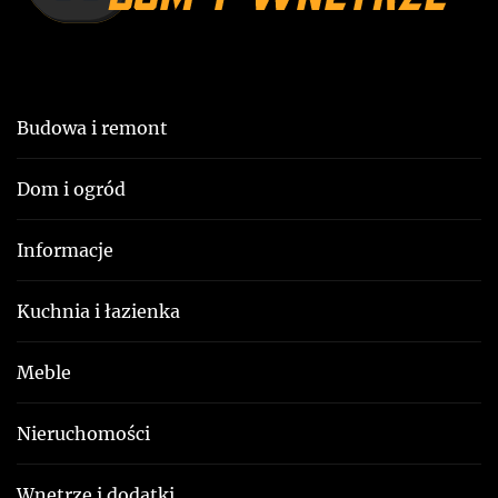
s
u
Budowa i remont
Dom i ogród
Informacje
Kuchnia i łazienka
Meble
Nieruchomości
Wnętrze i dodatki