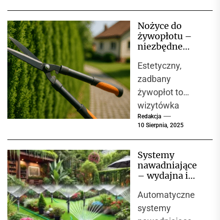
wszystkim
funkcjonalności i
Nożyce do
ekonomii. W
żywopłotu –
dobie rosnących
niezbędne
kosztów
narzędzie do
Estetyczny,
formowania i
energii...
pielęgnacji
zadbany
ogrodu
żywopłot to
wizytówka
Redakcja
każdego ogrodu,
10 Sierpnia, 2025
jednak
utrzymanie go w
Systemy
idealnym stanie
nawadniające
wymaga
– wydajna i
regularnego
oszczędna
Automatyczne
pielęgnacja
przycinania.
ogrodu
systemy
Nożyce do