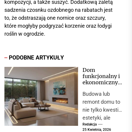
kompozycji, a także suszyć. Dodatkową zaletą
sadzenia czosnku ozdobnego na rabatach jest
to, że odstraszają one nornice oraz szczury,
które mogłyby podgryzać korzenie oraz łodygi
roślin w ogrodzie.
PODOBNE ARTYKUŁY
Dom
funkcjonalny i
ekonomiczny
– co brać pod
Budowa lub
uwagę
remont domu to
nie tylko kwestia
estetyki, ale
Redakcja
przede
25 Kwietnia, 2026