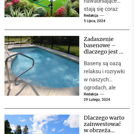
nawadniające
żywopłotu to...
stają się coraz
Redakcja
bardziej
5 Lipca, 2024
popularnym
rozwiązaniem
Zadaszenie
wykorzystywany
basenowe –
m zarówno przez
dlaczego jest to
profesjonalistów,
doskonała
Baseny są oazą
inwestycja?
jak i ogrodników-
relaksu i rozrywki
amatorów.
w naszych
System
ogrodach, ale
składający się
Redakcja
dodanie do nich
z...
29 Lutego, 2024
zadaszenia
może zmienić
Dlaczego warto
sposób, w jaki
zainwestować
korzystamy...
w obrzeża