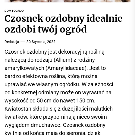
r
w
DOM I OGRÓD
Czosnek ozdobny idealnie
i
s
ozdobi twój ogród
i
n
Redakcja
30 Stycznia, 2022
f
Czosnek ozdobny jest dekoracyjną rośliną
o
należącą do rodzaju (Allium) z rodziny
r
amarylkowatych (Amaryllidaceae). Jest to
m
a
bardzo efektowna roślina, którą można
c
uprawiać we własnym ogródku. W zależności
y
od konkretnej odmiany może on wyrastać na
j
wysokość od 50 cm do nawet 150 cm.
n
Kwiatostan składa się z dużej ilości malutkich
y
kwiatków, które przypominają nieco swoim
wyglądem dmuchawce. Czosnek ozdobny
kwitnie od końca maja do sierpnia, dzięki