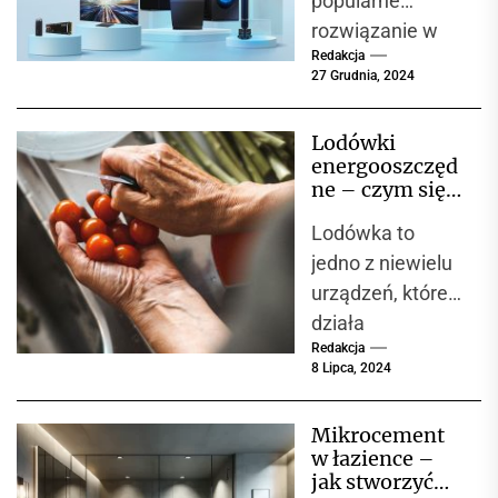
popularne
rozwiązanie w
Redakcja
nowoczesnych
27 Grudnia, 2024
domach, które
opierają swoje
Lodówki
funkcjonowanie
energooszczęd
na wygodnych i
ne – czym się
energooszczędn
charakteryzują
Lodówka to
?
ych
jedno z niewielu
technologiach.
urządzeń, które
W...
działa
Redakcja
nieprzerwanie
8 Lipca, 2024
przez cały rok –
24 godziny na
Mikrocement
dobę. Nic
w łazience –
dziwnego, że...
jak stworzyć