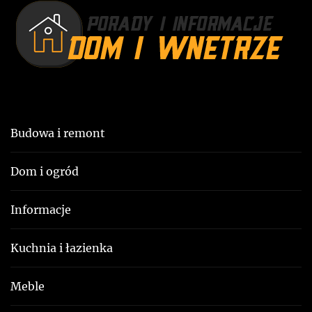
o
p
s
i
t
:
s
u
Budowa i remont
Dom i ogród
Informacje
Kuchnia i łazienka
Meble