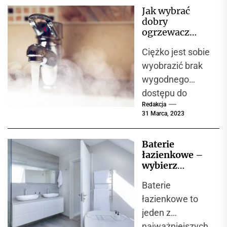
względem
Jak wybrać
doskonałym
dobry
przykładem.
ogrzewacz
Cieszy nas
wody?
Ciężko jest sobie
zatem to, że...
wyobrazić brak
wygodnego
dostępu do
Redakcja
ciepłej wody.
31 Marca, 2023
Mało tego, coraz
więcej osób
Baterie
decyduje się na
łazienkowe –
montaż
wybierz
urządzeń,...
najlepsze
Baterie
rozwiązanie
dla swojej
łazienkowe to
łazienki
jeden z
najważniejszych