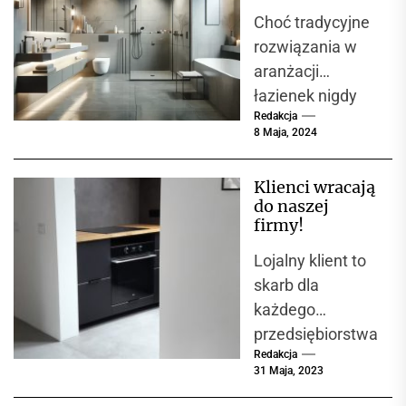
stylową i łatwą
Choć tradycyjne
w utrzymaniu
czystości
rozwiązania w
przestrzeń?
aranżacji
łazienek nigdy
Redakcja
nie wyjdą z
8 Maja, 2024
mody,
mikrocement
Klienci wracają
zdobywa coraz
do naszej
większą
firmy!
popularność jako
Lojalny klient to
materiał, który
skarb dla
łączy...
każdego
przedsiębiorstwa
Redakcja
. A my jesteśmy
31 Maja, 2023
pod tym