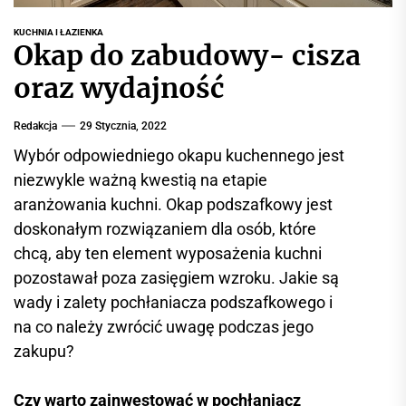
r
w
KUCHNIA I ŁAZIENKA
Okap do zabudowy- cisza
i
s
oraz wydajność
i
n
Redakcja
29 Stycznia, 2022
f
Wybór odpowiedniego okapu kuchennego jest
o
niezwykle ważną kwestią na etapie
r
aranżowania kuchni. Okap podszafkowy jest
m
a
doskonałym rozwiązaniem dla osób, które
c
chcą, aby ten element wyposażenia kuchni
y
pozostawał poza zasięgiem wzroku. Jakie są
j
wady i zalety pochłaniacza podszafkowego i
n
na co należy zwrócić uwagę podczas jego
y
zakupu?
Czy warto zainwestować w pochłaniacz