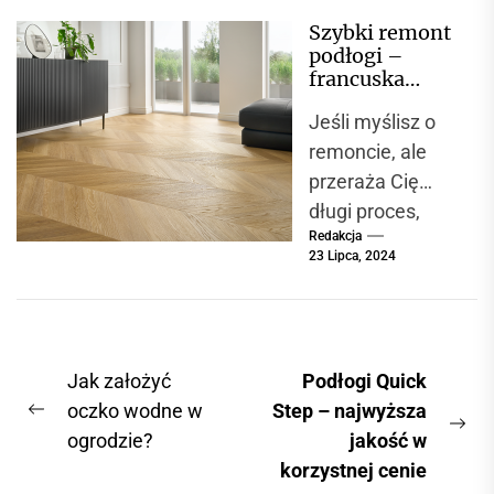
nowych
Szybki remont
budynkach, jak i
podłogi –
przy
francuska
modernizacjach
jodełka
Jeśli myślisz o
Chevron
istniejących
remoncie, ale
instalacji.
przeraża Cię
Nowoczesne
długi proces,
technologie
Redakcja
bałagan i
montażu...
23 Lipca, 2024
tygodnie
wyrzeczeń warto
rozważyć panele
winylowe z
N
Jak założyć
Podłogi Quick
mineralnym
a
oczko wodne w
Step – najwyższa
rdzeniem....
P
N
ogrodzie?
jakość w
w
r
e
korzystnej cenie
i
e