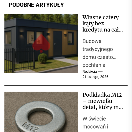
PODOBNE ARTYKUŁY
Własne cztery
kąty bez
kredytu na całe
życie?
Budowa
Sprawdzamy,
jak żyje się w
tradycyjnego
całorocznym
domu często
pawilonie
pochłania
Redakcja
mnóstwo energii,
21 Lutego, 2026
czasu i
pieniędzy.
Podkładka M12
Zamiast cieszyć
– niewielki
się nowym
detal, który ma
etapem życia,
ogromne
W świecie
znaczenie w
toniesz w
konstrukcjach
mocowań i
dokumentach i...
stalowych