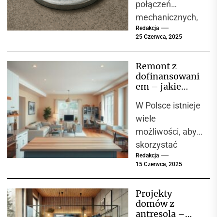
połączeń
mechanicznych,
Redakcja
gdzie liczy się
25 Czerwca, 2025
precyzja,
trwałość i
Remont z
niezawodność,
dofinansowani
każdy element
em – jakie
ma znaczenie.
programy
W Polsce istnieje
warto znać
Choć często
wiele
niedoceniana,...
możliwości, aby
skorzystać
Redakcja
z dofinansowani
15 Czerwca, 2025
a przy
planowaniu
Projekty
remontu.
domów z
Omówimy
antresolą –