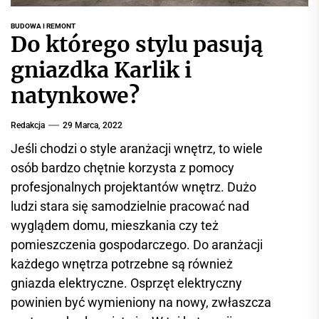
r
w
BUDOWA I REMONT
Do którego stylu pasują
i
s
gniazdka Karlik i
i
natynkowe?
n
f
Redakcja
29 Marca, 2022
o
r
Jeśli chodzi o style aranżacji wnętrz, to wiele
m
osób bardzo chętnie korzysta z pomocy
a
profesjonalnych projektantów wnętrz. Dużo
c
ludzi stara się samodzielnie pracować nad
y
wyglądem domu, mieszkania czy też
j
pomieszczenia gospodarczego. Do aranżacji
n
każdego wnętrza potrzebne są również
y
gniazda elektryczne. Osprzęt elektryczny
powinien być wymieniony na nowy, zwłaszcza