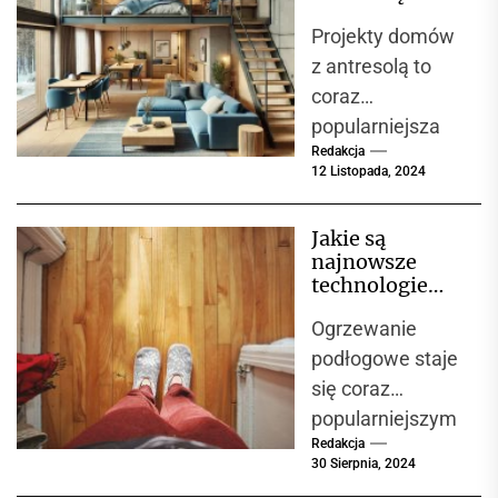
różnorodne progr
nowoczesne i
Projekty domów
funkcjonalne
amy rządowe,
wnętrza
z antresolą to
które
coraz
oferują wsparcie
popularniejsza
finansowe.
Redakcja
opcja wśród
Kluczowe jest
12 Listopada, 2024
inwestorów,
zrozumienie
którzy marzą o
dostępnych...
Jakie są
nietuzinkowym i
najnowsze
funkcjonalnym
technologie
wnętrzu. Takie
montażu
Ogrzewanie
ogrzewania
domy łączą...
podłogowego?
podłogowe staje
się coraz
popularniejszym
Redakcja
wyborem
30 Sierpnia, 2024
zarówno w