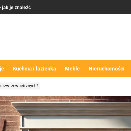
 ma sens
komfort, estetyka i funkcjonalność w jednym rozwiązaniu
obra alternatywa dla domu?
y – co brać pod uwagę
 jak je znaleźć
je
Kuchnia i łazienka
Meble
Nieruchomości
 ma sens
 drzwi zewnętrznych?
komfort, estetyka i funkcjonalność w jednym rozwiązaniu