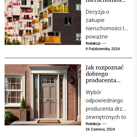
czego zacząć
z rynku
Decyzja o
pierwotnego
poszukiwania?
zakupie
Jakie...
nieruchomości to
poważne
Redakcja
przedsięwzięcie,
9 Października, 2024
a jednym z
pierwszych
Jak rozpoznać
wyborów, jakie
dobrego
musisz podjąć,
producenta
jest to, czy kupić
drzwi
Wybór
zewnętrznych?
mieszkanie...
odpowiedniego
producenta drzwi
zewnętrznych to
Redakcja
kluczowa
26 Czerwca, 2024
decyzja, która