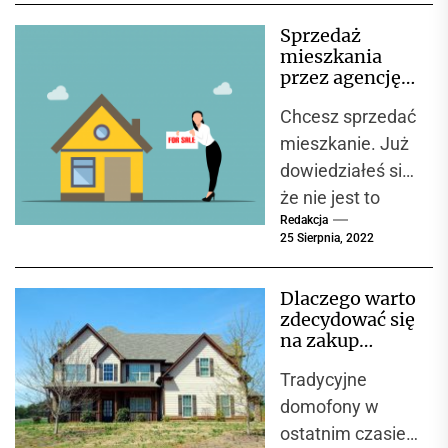
wpływa na
Sprzedaż
bezpieczeństwo,
mieszkania
estetykę i
przez agencję.
funkcjonalność
Co możesz
Chcesz sprzedać
zyskać?
domu. Poniżej
mieszkanie. Już
przedstawiono
dowiedziałeś się,
kilka istotnych...
że nie jest to
Redakcja
wcale takie
25 Sierpnia, 2022
proste. Musisz
wycenić
Dlaczego warto
sprzedawany
zdecydować się
lokal,
na zakup
zredagować
wideodomofon
Tradycyjne
u?
ogłoszenie,
domofony w
wystawić...
ostatnim czasie