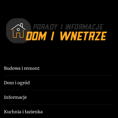
w
p
p
o
i
s
t
s
:
u
Budowa i remont
Dom i ogród
Informacje
Kuchnia i łazienka