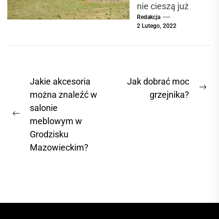
nie cieszą już
Redakcja
zbyt dużą
2 Lutego, 2022
popularnością,
głównie ze
względu na fakt,
iż o wiele
N
Jakie akcesoria
Jak dobrać moc
chętniej...
N
a
można znaleźć w
grzejnika?
e
salonie
w
P
x
meblowym w
i
r
t
Grodzisku
g
e
p
Mazowieckim?
a
v
o
c
i
s
o
t
j
u
:
a
s