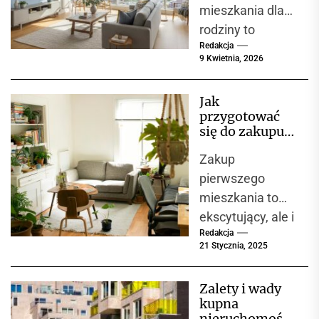
mieszkania dla
rodziny to
Redakcja
wyzwanie, które
9 Kwietnia, 2026
wymaga
uwzględnienia
Jak
wielu czynników.
przygotować
W większych
się do zakupu
miastach, takich
pierwszego
Zakup
mieszkania? 5
jak Wrocław,
kroków, które
pierwszego
wybór
ułatwią decyzję
mieszkania to
odpowiedniego...
ekscytujący, ale i
Redakcja
stresujący
21 Stycznia, 2025
moment w życiu.
Czy
Zalety i wady
zastanawiałeś
kupna
się kiedyś, od
nieruchomości