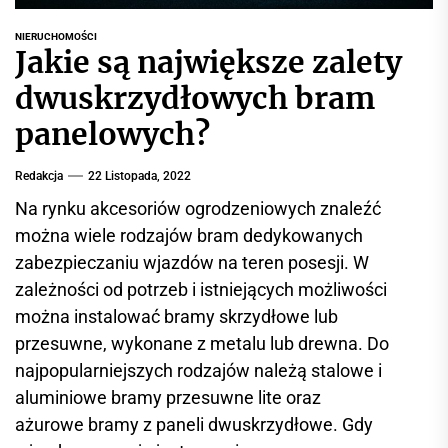
r
w
NIERUCHOMOŚCI
Jakie są największe zalety
i
s
dwuskrzydłowych bram
i
panelowych?
n
f
Redakcja
22 Listopada, 2022
o
r
Na rynku akcesoriów ogrodzeniowych znaleźć
m
można wiele rodzajów bram dedykowanych
a
zabezpieczaniu wjazdów na teren posesji. W
c
zależności od potrzeb i istniejących możliwości
y
można instalować bramy skrzydłowe lub
j
przesuwne, wykonane z metalu lub drewna. Do
n
najpopularniejszych rodzajów należą stalowe i
y
aluminiowe bramy przesuwne lite oraz
ażurowe bramy z paneli dwuskrzydłowe. Gdy