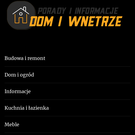
s
p
t
i
:
s
u
Budowa i remont
Dom i ogród
Informacje
Kuchnia i łazienka
Meble