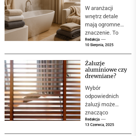
jednorodzinnych,
tekstylia
W aranżacji
domowe
jak i w
VOSSEN i
wnętrz detale
mieszkaniach,
tekstylia IBENA
mają ogromne
apartamentach...
jako synonim
znaczenie. To
komfortu i
jakości
Redakcja
właśnie one
10 Sierpnia, 2025
nadają
przestrzeni
Żaluzje
charakter i
aluminiowe czy
sprawiają, że
drewniane?
czujemy się w
Wybór
niej...
odpowiednich
żaluzji może
znacząco
Redakcja
wpłynąć na
13 Czerwca, 2025
wygląd wnętrza