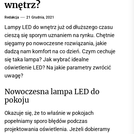
wnętrz?
r
w
i
Redakcja
21 Grudnia, 2021
s
Lampy LED do wnętrz już od dłuższego czasu
i
cieszą się sporym uznaniem na rynku. Chętnie
n
sięgamy po nowoczesne rozwiązania, jakie
f
dadzą nam komfort na co dzień. Czym cechuje
o
się taka lampa? Jak wybrać idealne
r
oświetlenie LED? Na jakie parametry zwrócić
m
a
uwagę?
c
y
Nowoczesna lampa LED do
j
pokoju
n
y
Okazuje się, że to właśnie w pokojach
popełniamy sporo błędów podczas
projektowania oświetlenia. Jeżeli dobieramy