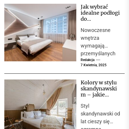
oraz komfort
Jak wybrać
użytkowania.
idealne podłogi
Decyzja między
do
żaluzjami
nowoczesnego
Nowoczesne
wnętrza?
aluminiowymi a
Przegląd
wnętrza
drewnianymi jest
materiałów i
wymagają
często...
propozycji
przemyślanych
Redakcja
rozwiązań, które
7 Kwietnia, 2025
połączą
estetyczny
Kolory w stylu
wygląd,
skandynawski
funkcjonalność i
m – jakie
wytrzymałość.
barwy
Styl
dominują i jak
Do
je łączyć?
skandynawski od
najważniejszych
lat cieszy się
elementów