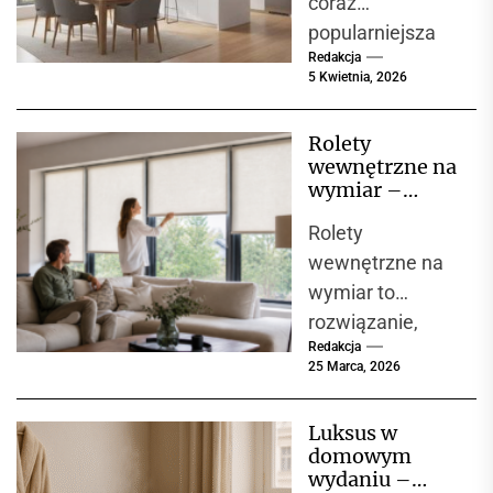
coraz
popularniejsza
Redakcja
opcja wśród
5 Kwietnia, 2026
osób, które
decydują się na
Rolety
zakup nowego
wewnętrzne na
mieszkania lub
wymiar –
domu. Oznacza
komfort,
Rolety
estetyka i
to,...
funkcjonalność
wewnętrzne na
w jednym
wymiar to
rozwiązaniu
rozwiązanie,
Redakcja
które zyskuje
25 Marca, 2026
coraz większą
popularność
Luksus w
zarówno w
domowym
domach
wydaniu –