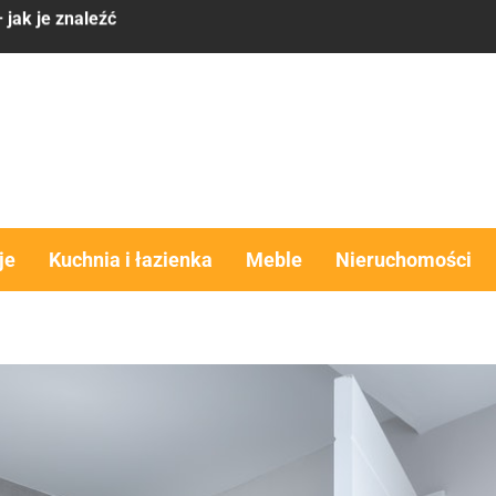
 ma sens
komfort, estetyka i funkcjonalność w jednym rozwiązaniu
obra alternatywa dla domu?
y – co brać pod uwagę
 jak je znaleźć
je
Kuchnia i łazienka
Meble
Nieruchomości
 ma sens
komfort, estetyka i funkcjonalność w jednym rozwiązaniu