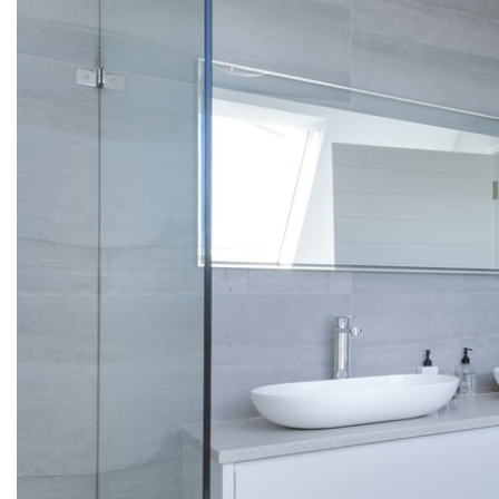
S
e
r
w
i
s
i
n
f
o
r
m
a
c
y
j
n
y