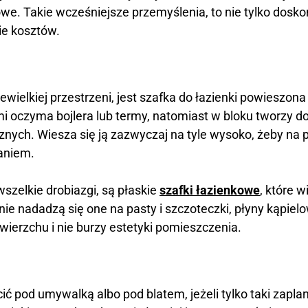
we. Takie wcześniejsze przemyślenia, to nie tylko dosko
ie kosztów.
ielkiej przestrzeni, jest szafka do łazienki powieszon
mi oczyma bojlera lub termy, natomiast w bloku tworzy
znych. Wiesza się ją zazwyczaj na tyle wysoko, żeby na 
aniem.
zelkie drobiazgi, są płaskie
szafki łazienkowe
, które w
e nadadzą się one na pasty i szczoteczki, płyny kąpiel
a wierzchu i nie burzy estetyki pomieszczenia.
ć pod umywalką albo pod blatem, jeżeli tylko taki zapl