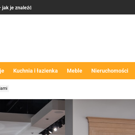
 ma sens
komfort, estetyka i funkcjonalność w jednym rozwiązaniu
obra alternatywa dla domu?
y – co brać pod uwagę
 jak je znaleźć
je
Kuchnia i łazienka
Meble
Nieruchomości
 ma sens
lami
komfort, estetyka i funkcjonalność w jednym rozwiązaniu