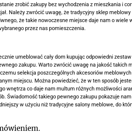
anie zrobić zakupy bez wychodzenia z mieszkania i cora
ał. Należy zwrócić uwagę, że tradycyjny sklep meblowy 
wnego, że takie nowoczesne miejsce daje nam o wiele w
 wybranego przez nas pomieszczenia.
utecznie umeblować cały dom kupując odpowiedni zestaw
ewnego zakupu. Warto zwrócić uwagę na jakość takich m
i czemu selekcja poszczególnych akcesoriów meblowych 
 danym miejscu. Można powiedzieć, że w ten sposób jeste
ego wnętrza co daje nam multum różnych możliwości aran
sób. Świadomość takiego pewnego zakupu pokazuje nam
odniejszy w użyciu niż tradycyjne salony meblowe, do kt
amówieniem.