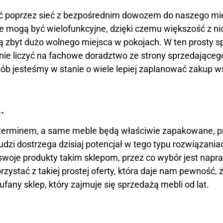
ć poprzez sieć z bezpośrednim dowozem do naszego mies
e mogą być wielofunkcyjne, dzięki czemu większość z ni
ją zbyt dużo wolnego miejsca w pokojach. W ten prosty 
nie liczyć na fachowe doradztwo ze strony sprzedająceg
ób jesteśmy w stanie o wiele lepiej zaplanować zakup
.
 terminem, a same meble będą właściwie zapakowane, p
zi dostrzega dzisiaj potencjał w tego typu rozwiązaniac
swoje produkty takim sklepom, przez co wybór jest nap
zystać z takiej prostej oferty, która daje nam pewność,
any sklep, który zajmuje się sprzedażą mebli od lat.