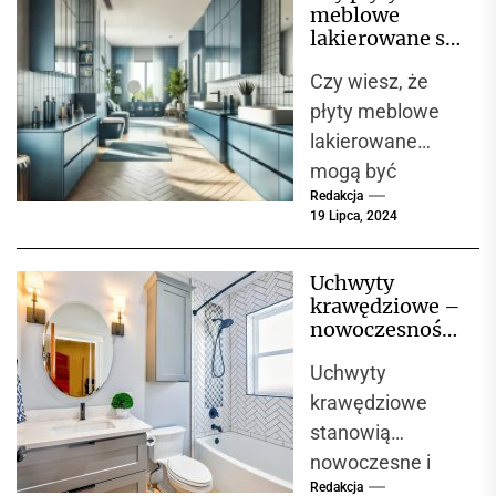
meblowe
lakierowane są
ekologicznym
Czy wiesz, że
wyborem?
płyty meblowe
lakierowane
mogą być
Redakcja
kluczowym
19 Lipca, 2024
elementem
ochrony
Uchwyty
środowiska?
krawędziowe –
Wybór
nowoczesność i
ekologicznych
funkcjonalność
Uchwyty
w każdym
materiałów,
detalu
krawędziowe
takich jak płyty
stanowią
lakierowane
nowoczesne i
wodnymi...
Redakcja
eleganckie