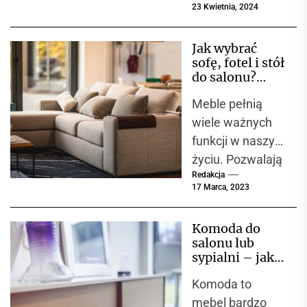
23 Kwietnia, 2024
rozwiązanie dla
tych, którzy cenią
Jak wybrać
sobie
sofę, fotel i stół
minimalizm i
do salonu?
funkcjonalność w
Domokoncept
Meble pełnią
– Salon
swoich
meblowy w
wiele ważnych
wnętrzach. Te
Szczecinie
funkcji w naszym
subtelne,...
życiu. Pozwalają
Redakcja
nie tylko
17 Marca, 2023
uporządkować
przestrzeń,
Komoda do
poprawić
salonu lub
komfort
sypialni – jak
przebywania w
znaleźć
Komoda to
funkcjonalne
niej, ale
rozwiązanie
mebel bardzo