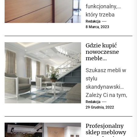
również...
funkcjonalny,
który trzeba
Redakcja
jednak
8 Marca, 2023
odpowiednio
dopasować do
Gdzie kupić
aranżacji i stylu
nowoczesne
wnętrza.
meble
Ogromne
designerskie?
Szukasz mebli w
znaczenie ma
stylu
przestrzeń, w...
skandynawskim?
Zależy Ci na tym,
Redakcja
aby meble były
29 Grudnia, 2022
wytrzymałe i
wyróżniały się
Profesjonalny
wysoką
sklep meblowy
jakością? Już