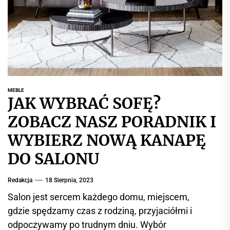
r
w
i
s
i
n
f
o
MEBLE
JAK WYBRAĆ SOFĘ?
r
m
ZOBACZ NASZ PORADNIK I
a
WYBIERZ NOWĄ KANAPĘ
c
y
DO SALONU
j
n
Redakcja
18 Sierpnia, 2023
y
Salon jest sercem każdego domu, miejscem,
gdzie spędzamy czas z rodziną, przyjaciółmi i
odpoczywamy po trudnym dniu. Wybór