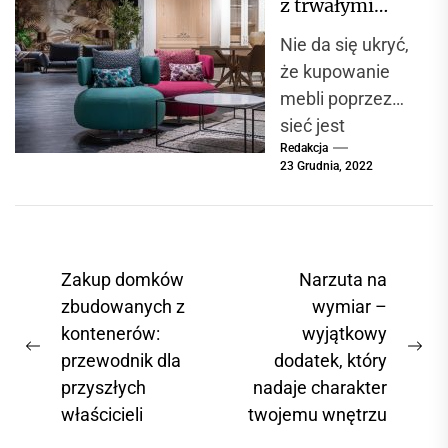
z trwałymi
teraz...
meblami
Nie da się ukryć,
że kupowanie
mebli poprzez
sieć jest
Redakcja
nowoczesnym
23 Grudnia, 2022
sposobem na
szybkie
znalezienie
potrzebnych
N
Zakup domków
Narzuta na
akcesoriów,
a
zbudowanych z
wymiar –
które mogą być...
kontenerów:
wyjątkowy
w
P
N
przewodnik dla
dodatek, który
i
r
e
przyszłych
nadaje charakter
g
e
x
właścicieli
twojemu wnętrzu
a
v
t