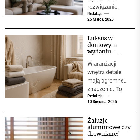
rozwiązaniu
rozwiązanie,
Redakcja
które zyskuje
25 Marca, 2026
coraz większą
popularność
Luksus w
zarówno w
domowym
domach
wydaniu –
jednorodzinnych,
tekstylia
W aranżacji
domowe
jak i w
VOSSEN i
wnętrz detale
mieszkaniach,
tekstylia IBENA
mają ogromne
apartamentach...
jako synonim
znaczenie. To
komfortu i
jakości
Redakcja
właśnie one
10 Sierpnia, 2025
nadają
przestrzeni
Żaluzje
charakter i
aluminiowe czy
sprawiają, że
drewniane?
czujemy się w