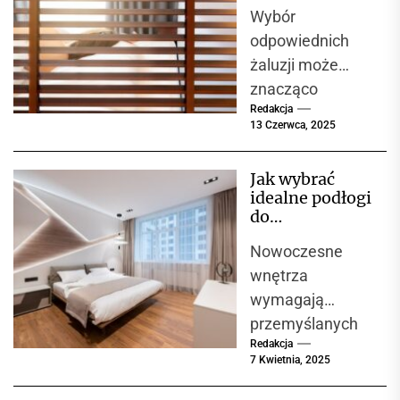
Wybór
niej...
odpowiednich
żaluzji może
znacząco
Redakcja
wpłynąć na
13 Czerwca, 2025
wygląd wnętrza
oraz komfort
Jak wybrać
użytkowania.
idealne podłogi
Decyzja między
do
żaluzjami
nowoczesnego
Nowoczesne
wnętrza?
aluminiowymi a
Przegląd
wnętrza
drewnianymi jest
materiałów i
wymagają
często...
propozycji
przemyślanych
Redakcja
rozwiązań, które
7 Kwietnia, 2025
połączą
estetyczny