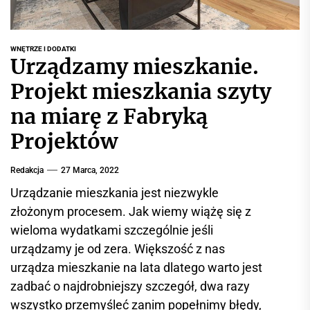
r
w
i
WNĘTRZE I DODATKI
s
Urządzamy mieszkanie.
i
Projekt mieszkania szyty
n
f
na miarę z Fabryką
o
Projektów
r
m
Redakcja
27 Marca, 2022
a
c
Urządzanie mieszkania jest niezwykle
y
złożonym procesem. Jak wiemy wiążę się z
j
wieloma wydatkami szczególnie jeśli
n
urządzamy je od zera. Większość z nas
y
urządza mieszkanie na lata dlatego warto jest
zadbać o najdrobniejszy szczegół, dwa razy
wszystko przemyśleć zanim popełnimy błędy,