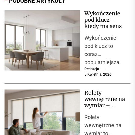
PODOBNE ARTYKUŁY
Wykończenie
pod klucz –
kiedy ma sens
Wykończenie
pod klucz to
coraz
popularniejsza
Redakcja
opcja wśród
5 Kwietnia, 2026
osób, które
decydują się na
Rolety
zakup nowego
wewnętrzne na
mieszkania lub
wymiar –
domu. Oznacza
komfort,
Rolety
estetyka i
to,...
funkcjonalność
wewnętrzne na
w jednym
wymiar to