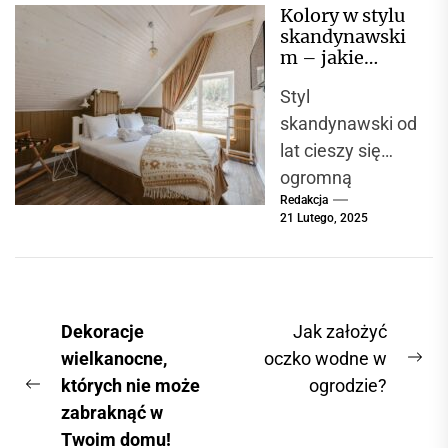
Kolory w stylu
wygląd,
skandynawski
funkcjonalność i
m – jakie
wytrzymałość.
barwy
Styl
dominują i jak
Do
je łączyć?
skandynawski od
najważniejszych
lat cieszy się
elementów
ogromną
wyposażenia w
Redakcja
popularnością na
każdym domu i...
21 Lutego, 2025
całym świecie.
Jego
charakterystyczn
e cechy to
N
Dekoracje
Jak założyć
prostota,
a
wielkanocne,
oczko wodne w
funkcjonalność i
N
których nie może
ogrodzie?
w
naturalne
P
e
zabraknąć w
materiały,...
i
r
x
Twoim domu!