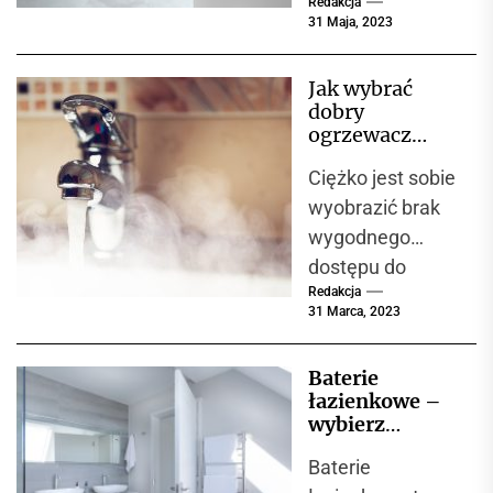
Redakcja
. A my jesteśmy
31 Maja, 2023
pod tym
względem
Jak wybrać
doskonałym
dobry
przykładem.
ogrzewacz
Cieszy nas
wody?
Ciężko jest sobie
zatem to, że...
wyobrazić brak
wygodnego
dostępu do
Redakcja
ciepłej wody.
31 Marca, 2023
Mało tego, coraz
więcej osób
Baterie
decyduje się na
łazienkowe –
montaż
wybierz
urządzeń,...
najlepsze
Baterie
rozwiązanie