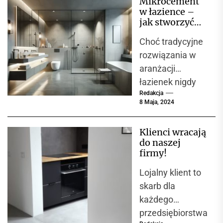
Mikrocement
dobę. Nic
w łazience –
dziwnego, że...
jak stworzyć
stylową i łatwą
Choć tradycyjne
w utrzymaniu
czystości
rozwiązania w
przestrzeń?
aranżacji
łazienek nigdy
Redakcja
nie wyjdą z
8 Maja, 2024
mody,
mikrocement
Klienci wracają
zdobywa coraz
do naszej
większą
firmy!
popularność jako
Lojalny klient to
materiał, który
skarb dla
łączy...
każdego
przedsiębiorstwa