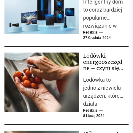
Inteligentny dom
Samsung
to coraz bardziej
popularne
rozwiązanie w
Redakcja
nowoczesnych
27 Grudnia, 2024
domach, które
opierają swoje
Lodówki
funkcjonowanie
energooszczęd
na wygodnych i
ne – czym się
energooszczędn
charakteryzują
Lodówka to
?
ych
jedno z niewielu
technologiach.
urządzeń, które
W...
działa
Redakcja
nieprzerwanie
8 Lipca, 2024
przez cały rok –
24 godziny na