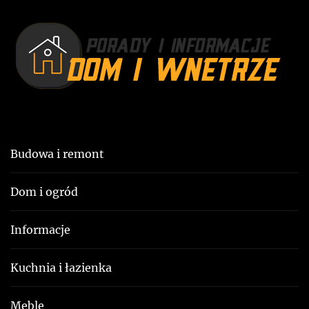
a
:
w
p
i
s
u
Budowa i remont
Dom i ogród
Informacje
Kuchnia i łazienka
Meble