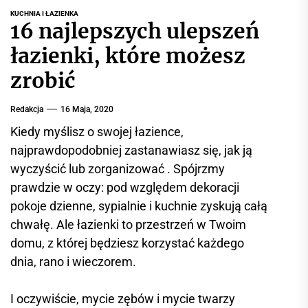
r
KUCHNIA I ŁAZIENKA
w
16 najlepszych ulepszeń
i
łazienki, które możesz
s
i
zrobić
n
f
Redakcja
16 Maja, 2020
o
Kiedy myślisz o swojej łazience,
r
najprawdopodobniej zastanawiasz się, jak ją
m
wyczyścić lub zorganizować . Spójrzmy
a
prawdzie w oczy: pod względem dekoracji
c
pokoje dzienne, sypialnie i kuchnie zyskują całą
y
j
chwałę. Ale łazienki to przestrzeń w Twoim
n
domu, z której będziesz korzystać każdego
y
dnia, rano i wieczorem.
I oczywiście, mycie zębów i mycie twarzy