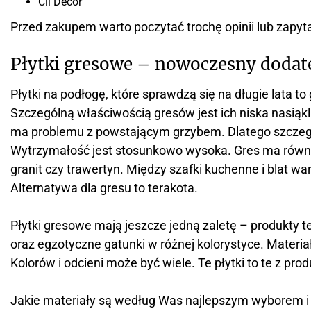
Cil Decor
Przed zakupem warto poczytać trochę opinii lub zapy
Płytki gresowe – nowoczesny dodate
Płytki na podłogę, które sprawdzą się na długie lata t
Szczególną właściwością gresów jest ich niska nasiąkli
ma problemu z powstającym grzybem. Dlatego szczegól
Wytrzymałość jest stosunkowo wysoka. Gres ma równie
granit czy trawertyn. Między szafki kuchenne i blat w
Alternatywa dla gresu to terakota.
Płytki gresowe mają jeszcze jedną zaletę – produkty
oraz egzotyczne gatunki w różnej kolorystyce. Materiał
Kolorów i odcieni może być wiele. Te płytki to te z p
Jakie materiały są według Was najlepszym wyborem i 