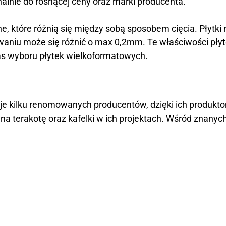
alnie do rosnącej ceny oraz marki producenta.
ne, które różnią się między sobą sposobem cięcia. Płyt
waniu może się różnić o max 0,2mm. Te właściwości płyt
zas wyboru płytek wielkoformatowych.
eje kilku renomowanych producentów, dzięki ich produk
a terakotę oraz kafelki w ich projektach. Wśród znany