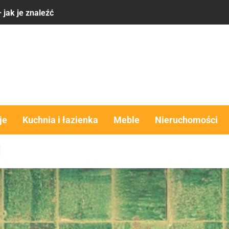
 ma sens
komfort, estetyka i funkcjonalność w jednym rozwiązaniu
obra alternatywa dla domu?
y – co brać pod uwagę
 jak je znaleźć
je
Kuchnia i łazienka
Meble
Nieruchomości
 ma sens
komfort, estetyka i funkcjonalność w jednym rozwiązaniu