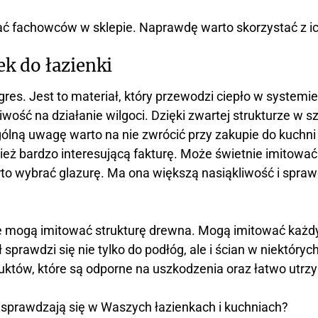
tać fachowców w sklepie. Naprawdę warto skorzystać z i
k do łazienki
o gres. Jest to materiał, który przewodzi ciepło w syste
wość na działanie wilgoci. Dzięki zwartej strukturze w sz
ną uwagę warto na nie zwrócić przy zakupie do kuchni l
ż bardzo interesującą fakturę. Może świetnie imitować
arto wybrać glazurę. Ma ona większą nasiąkliwość i spraw
 te mogą imitować strukturę drewna. Mogą imitować każd
 sprawdzi się nie tylko do podłóg, ale i ścian w niektór
roduktów, które są odporne na uszkodzenia oraz łatwo utr
sprawdzają się w Waszych łazienkach i kuchniach?